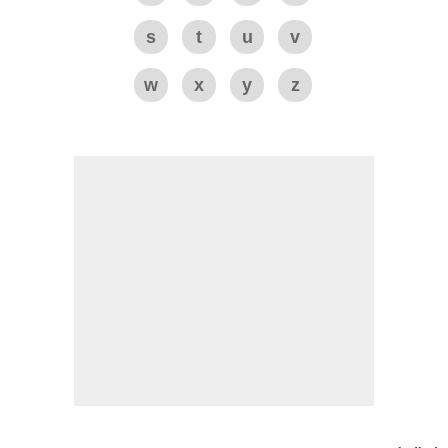
s
t
u
v
w
x
y
z