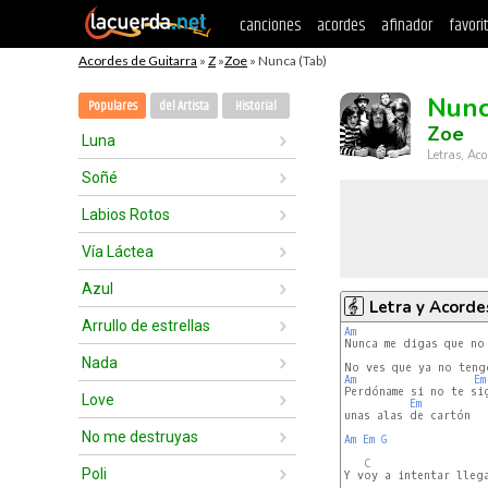
canciones
acordes
afinador
favori
Acordes de Guitarra
»
Z
»
Zoe
» Nunca (Tab)
Nun
Populares
del Artista
Historial
Zoe
Luna
Letras, Aco
Soñé
Labios Rotos
Vía Láctea
Azul
Letra y Acorde
Arrullo de estrellas
Am
Nada
Am
Em
Perdóname si no te sig
Love
Em
unas alas de cartón

No me destruyas
Am
Em
G
C
Poli
Y voy a intentar llega