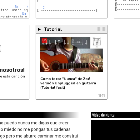
E|----------------------------------------------------
G------------
D------------
Em
G
A------------
C
E------------
E|-----------------------------|
Em
G
C
esintegrarán y vuelva a caer una vez más

Em
C
Em
C
Em
Tutorial
►
HD
 nosotros!
e esta canción
Como tocar "Nunca" de Zoé
versión Unplugged en guitarra
(Tutorial facil)
11:21
Video de Nunca
no puedo nunca me digas que creer
ngo miedo no me pongas tus cadenas
igo pero me aburre caminar me construí