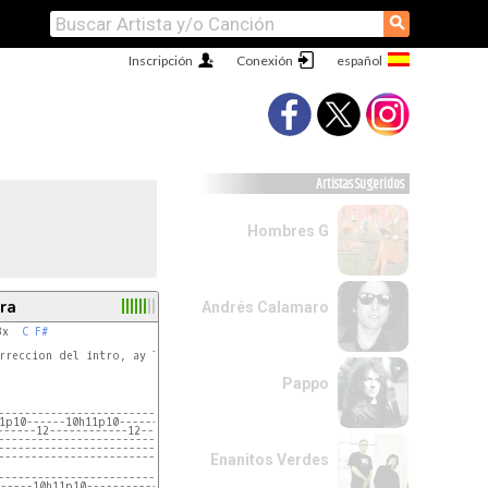
⚲
Inscripción
Conexión
Artistas Sugeridos
Hombres G
ra
Andrés Calamaro
3x  
C
F#
rreccion del intro, ay le buskan una viajadora distorsion,

Pappo
------------------------------------------------|
 que entre la letra

1p10------10h11p10-------10~--------------------|
------12------------12--------------------------|
------------------------------------------------|
-|
------------------------------------------------|
-|
------------------------------------------------|
Enanitos Verdes
-|
-|
------------------------------------------------|
-|
-----10h11p10-----------------------------------|