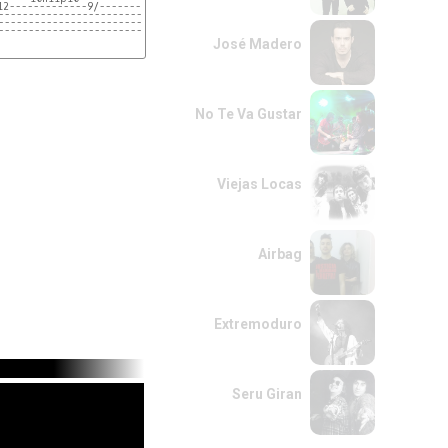
-|
12-------------9/-------------------------------|
------------------------------------------------|
------------------------------------------------|
------------------------------------------------| x3
José Madero
No Te Va Gustar
Viejas Locas
Airbag
Extremoduro
Seru Giran