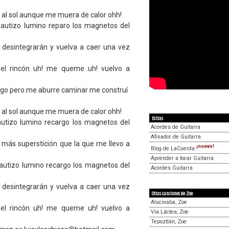
ar al sol aunque me muera de calor ohh!
bautizo lumino reparo los magnetos del
 desintegrarán y vuelva a caer una vez
 el rincón uh! me queme uh! vuelvo a
igo pero me aburre caminar me construí
ar al sol aunque me muera de calor ohh!
Extras
autizo lumino recargo los magnetos del
Acordes de Guitarra
Afinador de Guitarra
n más superstición que la que me llevo a
¡nuevo!
Blog de LaCuerda
Aprender a tocar Guitarra
autizo lumino recargo los magnetos del
Acordes Guitarra
 desintegrarán y vuelva a caer una vez
Otras canciones de Zoe
Alucinaba, Zoe
 el rincón uh! me queme uh! vuelvo a
Vía Láctea, Zoe
Tepoztlán, Zoe