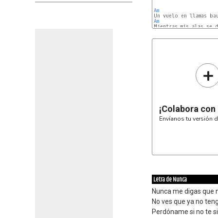
Am
Am
Mientras mis alas se d
Em
C
+
¡Colabora con
Envíanos tu versión d
Letra de Nunca
Nunca me digas que 
No ves que ya no te
Perdóname si no te s