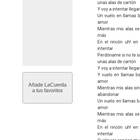
unas alas de cartón
Y voy a intentar lleg
Un vuelo en llamas 
amor
Mientras mis alas se
más
En el rincón uh! en
intentar
Perdóname si no te s
unas alas de cartón
Y voy a intentar lleg
Y vuelo en llamas b
amor
Añade LaCuerda
Mientras mis alas si
a tus favoritos
abandonar
Un vuelo en llamas b
amor
Mientras mis alas se
más
En el rincón uh! en
intentar