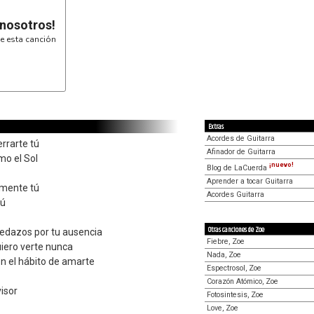
 nosotros!
2do Verso (x2
         A   
G|-----------
e esta canción
D|-----------
A|-----------
E|--5--5---5-
         C#  
G|-----------
D|-----------
A|---4--4--4-
E|-----------
Extras
Acordes de Guitarra
rrarte tú
Afinador de Guitarra
mo el Sol
¡nuevo!
Blog de LaCuerda
Aprender a tocar Guitarra
 mente tú
Acordes Guitarra
tú
Otras canciones de Zoe
edazos por tu ausencia
Fiebre, Zoe
uiero verte nunca
Nada, Zoe
 el hábito de amarte
Espectrosol, Zoe
Corazón Atómico, Zoe
visor
Fotosintesis, Zoe
Love, Zoe