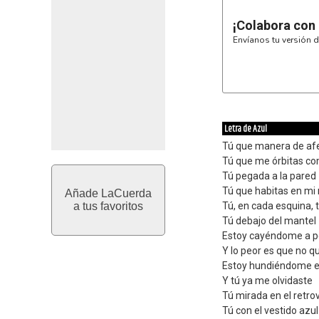
¡Colabora con
Envíanos tu versión d
Letra de Azul
Tú que manera de afe
Tú que me órbitas co
Tú pegada a la pared
Tú que habitas en mi
Añade LaCuerda
a tus favoritos
Tú, en cada esquina, 
Tú debajo del mantel
Estoy cayéndome a p
Y lo peor es que no q
Estoy hundiéndome en
Y tú ya me olvidaste
Tú mirada en el retro
Tú con el vestido azul