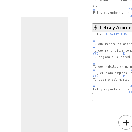
A
F#
Estoy cayendome a ped
F#
Letra y Acorde
Intro [
A
Dadd9
A
Dadd
A
A
C#7
D
Tú pegada a la pared

A
A
C#7
D
Tú debajo del mantel

A
F#
Estoy cayéndome a ped
F#
+