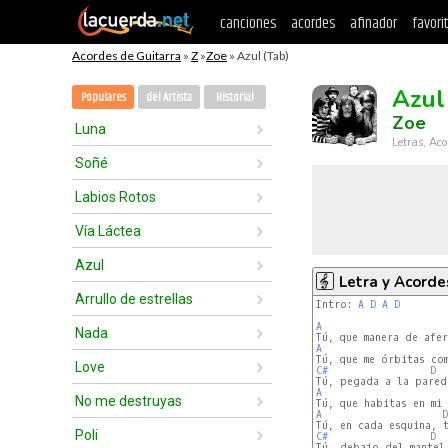
canciones
acordes
afinador
favori
Acordes de Guitarra
»
Z
»
Zoe
» Azul (Tab)
Azul
Populares
del Artista
Historial
Zoe
Luna
Letras, Aco
Soñé
Labios Rotos
Vía Láctea
Azul
Letra y Acorde
Arrullo de estrellas
Intro: 
A
D
A
D
A
Nada
A
Love
C#
D
A
No me destruyas
A
D
Poli
C#
D
Tú, debajo del mantel.