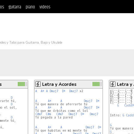
tos
guitarra
piano
videos
rdes y Tabs para Guitarra, Bajo y Ukulele
s
Letra y Acordes
Letra y
e|--3---|--0
A
A*
A
Dmaj7
D*
Dmaj7
 x2

B|--2---|--3
G|--0---|--2
D
D|--0---|--0
A|--3---|--2
A
A*
A
Dmaj7
D*
Dmaj7
E|--3---|--2
D
G
Cadd9
A
A*
A
Dmaj7
D*
Dmaj7
C#m7
C#m
C#m7
Dmaj7
D*
Dmaj7
Intro: 
G
Cadd
D
Tú pegada a la pared

G
A
A*
A
Dmaj7
D*
Dmaj7
G


A
A*
A
Dmaj7
D*
Dmaj7