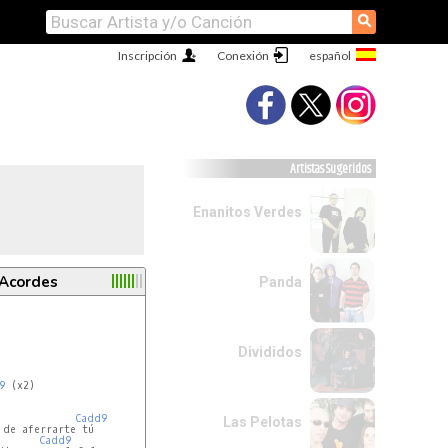
⚲
Inscripción
Conexión
Artistas Sugeridos
Enanitos Verdes
 Acordes
Panda
Divididos
9
 (x2)

Cadd9
Las Pelotas
Cadd9