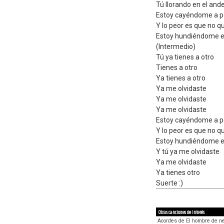
Tú llorando en el and
Estoy cayéndome a p
Y lo peor es que no q
Estoy hundiéndome en
(Intermedio)
Tú ya tienes a otro
Tienes a otro
Ya tienes a otro
Ya me olvidaste
Ya me olvidaste
Ya me olvidaste
Estoy cayéndome a p
Y lo peor es que no q
Estoy hundiéndome en
Y tú ya me olvidaste
Ya me olvidaste
Ya tienes otro
Suerte :)
Otras canciones de interés
Acordes de El hombre de n