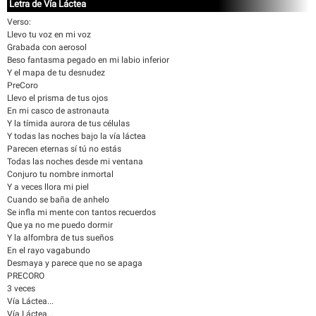
Letra de Vía Láctea
Verso:
Llevo tu voz en mi voz
Grabada con aerosol
Beso fantasma pegado en mi labio inferior
Y el mapa de tu desnudez
PreCoro
Llevo el prisma de tus ojos
En mi casco de astronauta
Y la tímida aurora de tus células
Y todas las noches bajo la vía láctea
Parecen eternas sí tú no estás
Todas las noches desde mi ventana
Conjuro tu nombre inmortal
Y a veces llora mi piel
Cuando se baña de anhelo
Se infla mi mente con tantos recuerdos
Que ya no me puedo dormir
Y la alfombra de tus sueños
En el rayo vagabundo
Desmaya y parece que no se apaga
PRECORO
3 veces
Vía Láctea...
Vía Láctea...