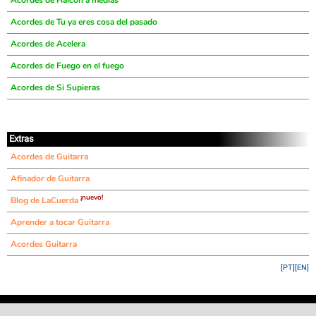
Acordes de Halcón a medias
Acordes de Tu ya eres cosa del pasado
Acordes de Acelera
Acordes de Fuego en el fuego
Acordes de Si Supieras
Extras
Acordes de Guitarra
Afinador de Guitarra
¡nuevo!
Blog de LaCuerda
Aprender a tocar Guitarra
Acordes Guitarra
[PT]
[EN]
©
LaCuerda
.net
·
·
·
aviso legal
privacidad
contacto