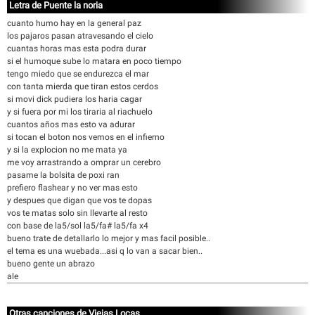
Letra de Puente la noria
cuanto humo hay en la general paz
los pajaros pasan atravesando el cielo
cuantas horas mas esta podra durar
si el humoque sube lo matara en poco tiempo
tengo miedo que se endurezca el mar
con tanta mierda que tiran estos cerdos
si movi dick pudiera los haria cagar
y si fuera por mi los tiraria al riachuelo
cuantos años mas esto va adurar
si tocan el boton nos vemos en el infierno
y si la explocion no me mata ya
me voy arrastrando a omprar un cerebro
pasame la bolsita de poxi ran
prefiero flashear y no ver mas esto
y despues que digan que vos te dopas
vos te matas solo sin llevarte al resto
con base de la5/sol la5/fa# la5/fa x4
bueno trate de detallarlo lo mejor y mas facil posible..
el tema es una wuebada...asi q lo van a sacar bien..
bueno gente un abrazo
ale
Otras canciones de Viejas Locas