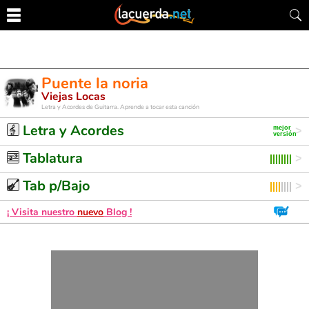
Puente la noria
Viejas Locas
Letra y Acordes de Guitarra. Aprende a tocar esta canción
Letra y Acordes
Tablatura
Tab p/Bajo
¡ Visita nuestro
nuevo
Blog !