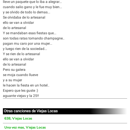
lleve un paquete que lo iba a alegrar...
cuando salio gano y le fue muy bien...
y se olvido de todo lo demas...
Se olvidaba de lo artesanal
ello se van a olvidar
de lo artesanal
Y se mandaban esas fiestas que...
son todas ratas tomando champagne..
pagan mu caro por una mujer...
y luego rien de la sociedad...
Y se rien de lo artesanal
ello se van a olvidar
de lo artesanal
Pero su galera
se moja cuando llueve
y a su mujer
le hacen la fiesta en un hotel..
Espero que les guste :)
aguante viejas y la 25!!
Otras canciones de Viejas Locas
638, Viejas Locas
Una vez mas, Viejas Locas