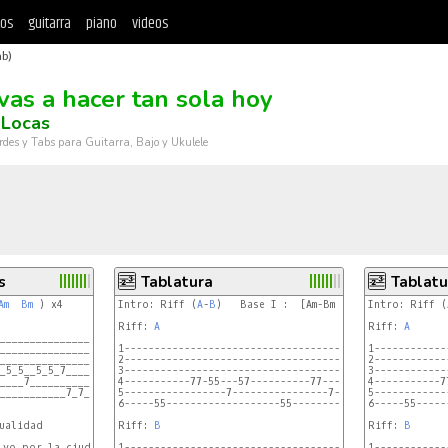
tos
guitarra
piano
videos
ab)
vas a hacer tan sola hoy
 Locas
rdes y Tabs para Guitarra, Bajo y Ukulele
s
Tablatura
Tablatu
Am
Bm
 ) x4

Intro: Riff (
A
-
B
)   Base I :  [Am-Bm x 4

Intro: Riff (
Riff: 
A
Riff: 
A
____________________________________

____________________________________

1----------------------------------------------------]

1------------
____________________________________

2----------------------------------------------------]

2------------
_5_5__5_5_7____9_7_7__7_7_9____9__7_

3----------------------------------------------------]

3------------
____7___________9___9___________9___

4-----------77-55---57----------77---57--------------]

4-----------7
___________7_7______________7_7_____

5-----------------7----------------7-----------------]

5------------
6-----55-------------------55------------------------]

6-----55-----
Riff: 
B
Riff: 
B
 yo por la ciudad.

1-------------------------------------------------]

1------------