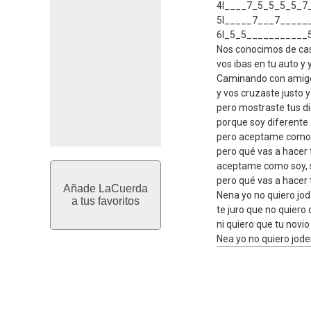
4I____7_5_5_5_5_7
5I_____7___7_____
6I_5_5___________
A

No
Nos conocimos de ca
vos ibas en tu auto y 
Caminando con amigos
y vos cruzaste justo 
pero mostraste tus di
porque soy diferente 
pero aceptame como s
pero qué vas a hacer 
aceptame como soy, s
pero qué vas a hacer 
Añade LaCuerda
Nena yo no quiero jod
a tus favoritos
te juro que no quier
ni quiero que tu novio
Nea yo no quiero joder