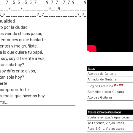
___7__5_5__5_5_7____9_7_7__7_7_9____9__7_
       A               B

1|---------------|---------------|

____7____7___________9___9___________9___
2|----7-5-5-5-7--|----9-7-7-7-9--|

3|-----7---7-----|-----9---9-----|

5_5_____________7_7______________7_7_____
4|-55-----------
sualidad
yo por la ciudad.
 viendo chicas pasar,
y entonces quise hablarte
entes y me gruñiste,
a lo que quiere tu papá,
oy, soy diferente a vos,
tan sola hoy?
Extras
oy diferente a vos,
Acordes de Guitarra
tan sola hoy?
Afinador de Guitarra
erte
¡nuevo!
Blog de LaCuerda
o comprometerte
Aprender a tocar Guitarra
 sepa lo que hicimos hoy.
Acordes Guitarra
te...
Otras canciones de Viejas Locas
Vuela la avispa, Viejas Locas
Te Entiendo, Viejas Locas
Roca & Giro, Viejas Locas