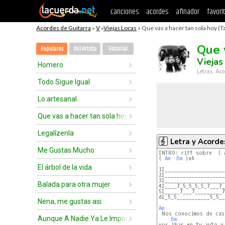
canciones
acordes
afinador
favori
Acordes de Guitarra
»
V
»
Viejas Locas
» Que vas a hacer tan sola hoy (T
Que 
Populares
del Artista
Historial
Viejas
Homero
Letras, Aco
Todo Sigue Igual
Lo artesanal
Que vas a hacer tan sola hoy
Legalízenla
Letra y Acorde
Me Gustas Mucho
INTRO: riff sobre  ( 
( 
Am
Bm
 )x4

El árbol de la vida
1I____________________
2I____________________
3I____________________
Balada para otra mujer
4I____7_5_5_5_5_7___7_
5I_____7___7_________7
6I_5_5___________5_5__
Nena, me gustas asi
Am
Aunque A Nadie Ya Le Importe
Bm
vos ibas en tu auto y