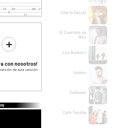
-------------------------------------]

-------------------------------------]

--77---79----------99--77---7--------]

Charly García
-----9--------------------9----------]

--------------77---------------76(5)-]

El Cuarteto de
Nos
+
Los Bunkers
ra con nosotros!
versión de esta canción
Juanes
Caifanes
 hoy
Café Tacuba