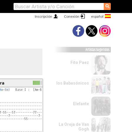
⚲
Inscripción
Conexión
Artistas Sugeridos
Fito Paez
ra
los Babasónicos
Am
-
Bm
)   Base I :  [Am-Bm] x 4

----------------------------------------]

Elefante
----------------------------------------]

----------------------------------------]

7-55---57----------77---57--------------]

-----7----------------7-----------------]

--------------55------------------------]

La Oreja de Van
Gogh
-------------------------------------]
