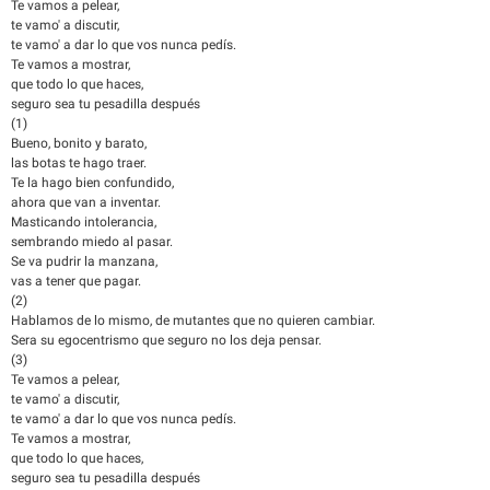
Te vamos a pelear,
te vamo' a discutir,
te vamo' a dar lo que vos nunca pedís.
Te vamos a mostrar,
que todo lo que haces,
seguro sea tu pesadilla después
(1)
Bueno, bonito y barato,
las botas te hago traer.
Te la hago bien confundido,
ahora que van a inventar.
Masticando intolerancia,
sembrando miedo al pasar.
Se va pudrir la manzana,
vas a tener que pagar.
(2)
Hablamos de lo mismo, de mutantes que no quieren cambiar.
Sera su egocentrismo que seguro no los deja pensar.
(3)
Te vamos a pelear,
te vamo' a discutir,
te vamo' a dar lo que vos nunca pedís.
Te vamos a mostrar,
que todo lo que haces,
seguro sea tu pesadilla después