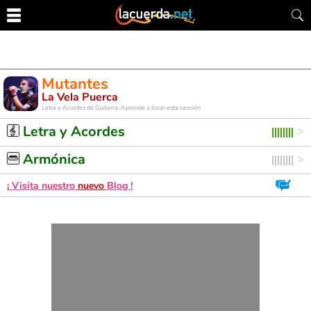
Mutantes
La Vela Puerca
Letra y Acordes de Guitarra. Aprende a tocar esta canción
Letra y Acordes
Armónica
¡ Visita nuestro
nuevo
Blog !