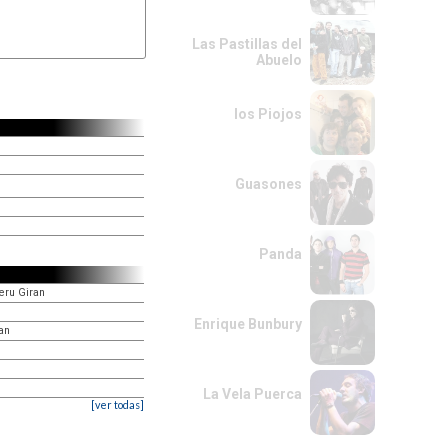
Las Pastillas del
Abuelo
los Piojos
Guasones
Panda
Seru Giran
Enrique Bunbury
an
La Vela Puerca
[ver todas]