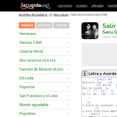
canciones
acordes
afinador
favori
Acordes de Guitarra
»
S
»
Seru Giran
» Salir de la melancolía (Tab)
Sali
Populares
del Artista
Historial
Seru G
Seminare
Letras, Aco
Viernes 3 AM
Cinema Vérité
Nos veremos otra vez
Canción de Alicia en el país
Letra y Acorde
Eiti Leda
Bbmaj7
Am7
Quisiera una    can - 
G/B
 A7/C#   
D
Peperina
Que no puede  sa   - l
F7
E7
Eb7
D7
De la  me - lan - co -
San Francisco y el Lobo
D6
Mundo agradable
Y busca en cualquier p
C6
y hace todo para amart
Popotitos
Bbmaj7
sin embargo nunca pid