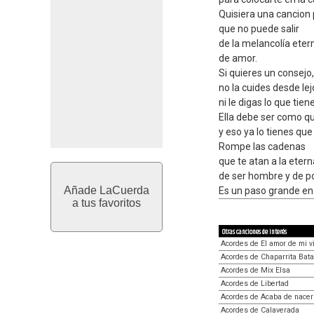
Quisiera una cancion
que no puede salir
de la melancolía etern
de amor.
Si quieres un consejo,
no la cuides desde lej
ni le digas lo que tie
Ella debe ser como qu
y eso ya lo tienes que 
Rompe las cadenas
que te atan a la eter
de ser hombre y de p
Añade LaCuerda
Es un paso grande en 
a tus favoritos
Otras canciones de interés
Acordes de El amor de mi v
Acordes de Chaparrita Bata
Acordes de Mix Elsa
Acordes de Libertad
Acordes de Acaba de nacer
Acordes de Calaverada