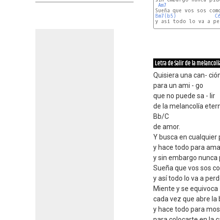
Am7
Bm7(b5)
C
y asi todo lo va a per
Letra de Salir de la melancolí
Quisiera una can- ció
para un ami - go
que no puede sa - lir
de la melancolía etern
Bb/C
de amor.
Y busca en cualquier 
y hace todo para ama
y sin embargo nunca 
Sueña que vos sos co
y así todo lo va a perd
Miente y se equivoca
cada vez que abre la
y hace todo para most
para colocarte en la c