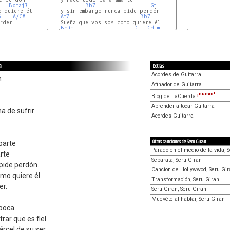
Bbmaj7
Bb7 
Gm
6
A/C#
Am7
Bb7 
der

Bdim
C
Cdim
a
Extras
Acordes de Guitarra
n
Afinador de Guitarra
¡nuevo!
Blog de LaCuerda
Aprender a tocar Guitarra
a de sufrir
Acordes Guitarra
Otras canciones de Seru Giran
parte
Parado en el medio de la vida, 
rte
Separata, Seru Giran
pide perdón.
Cancion de Hollywwod, Seru Gir
mo quiere él
Transformación, Seru Giran
er.
Seru Giran, Seru Giran
Muevéte al hablar, Seru Giran
 boca
rar que es fiel
árcel de su ser.