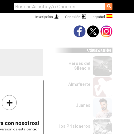
⚲
Inscripción
Conexión
Artistas Sugeridos
Héroes del
Silencio
Almafuerte
+
Juanes
ra con nosotros!
los Prisioneros
versión de esta canción