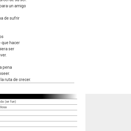
 para un amigo
a de sufrir
os
ne que hacer
iera ser
ver.
na pena
oseer.
la ruta de crecer.
ida (se fue)
llosa