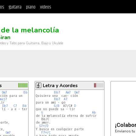
tos
guitarra
piano
videos
r de la melancolía
iran
rdes y Tabs para Guitarra, Bajo y Ukulele
s
Letra y Acordes
Dm7
Bbmaj7
A7
Bb7 
Am7
Dm7
ción para un   ami  -  go

Quisiera una  can- ción

maj7
Bb7 
A7
ir

para un ami - go

Db7
C7
Bb7
B7
A7
Ab7
G7
G/B
  A7/C# 
C7/9
D
 lí - a e - ter - na de sufrir de amor

que no puede sa - lir

G
Ab
de la melancolía eterna de sufrir

   Bb/C

arte,

de amor.

¡Colabo
G7+/D
e,

Y busca en cualquier parte

Envíanos tu 
Gm7
F7+/C
e perdón

y hace todo para amarte
