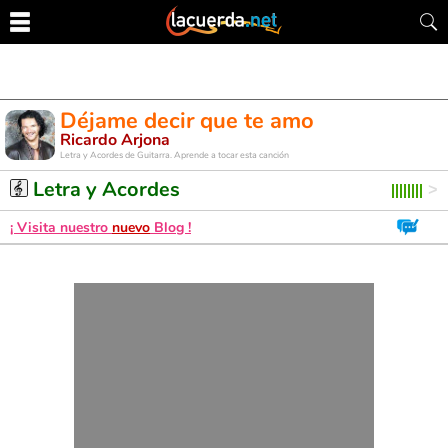
Déjame decir que te amo
Ricardo Arjona
Letra y Acordes de Guitarra. Aprende a tocar esta canción
Letra y Acordes
¡ Visita nuestro
nuevo
Blog !