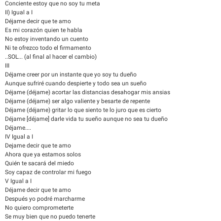
Conciente estoy que no soy tu meta
II) Igual a I
Déjame decir que te amo
Es mi corazón quien te habla
No estoy inventando un cuento
Ni te ofrezco todo el firmamento
..SOL... (al final al hacer el cambio)
III
Déjame creer por un instante que yo soy tu dueño
Aunque sufriré cuando despierte y todo sea un sueño
Déjame (déjame) acortar las distancias desahogar mis ansias
Déjame (déjame) ser algo valiente y besarte de repente
Déjame (déjame) gritar lo que siento te lo juro que es cierto
Déjame [déjame] darle vida tu sueño aunque no sea tu dueño
Déjame....
IV Igual a I
Dejame decir que te amo
Ahora que ya estamos solos
Quién te sacará del miedo
Soy capaz de controlar mi fuego
V Igual a I
Déjame decir que te amo
Después yo podré marcharme
No quiero comprometerte
Se muy bien que no puedo tenerte