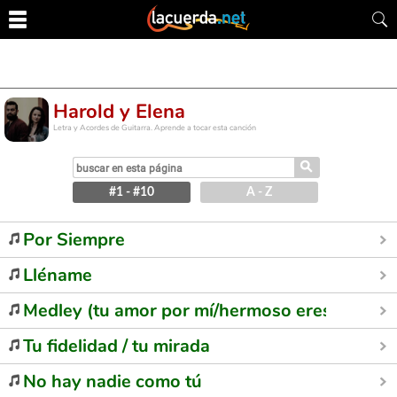
Harold y Elena
Letra y Acordes de Guitarra. Aprende a tocar esta canción
⚲
#1 - #10
A - Z
Por Siempre
Lléname
Medley (tu amor por mí/hermoso eres/tu mirad
Tu fidelidad / tu mirada
No hay nadie como tú