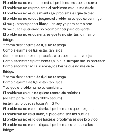
El problema no es tu ausencia,el problema es que te espero
El problema no es problema,el problema es que me duele
El problema no es que mientas,el problema es que te creo
El problema no es que juegues,el problema es que es conmigo
Si me gustaste por ser libre,quien soy yo para cambiarte
Si me quede queriendo solo,como hacer para obligarte
El problema no es quererte, es que tu no sientas lo mismo
Bridge:
Y como deshacerme de ti, si no te tengo
Como alejarme de ti,si estas tan lejos
Como encontrarle una pestaña, a lo que nunca tuvo ojos
Como encontrarle plataformas,a lo que siempre fue un barranco
Como encontrar en la alacena, los besos que no me diste
Bridge:
Y como deshacerme de ti, si no te tengo
Como alejarme de ti,si estas tan lejos
Y es que el problema no es cambiarte
El problema es que no quiero (canta sin música)
(de esta parte no estoy 100% seguro)
(este inter, lo puedes tocar Am G Fx4
El problema no es que duela,el problema es que me gusta
El problema no es el daño, el problema son las huellas
El problema no es lo que haces,el problema es que lo olvido
El problema no es que digas,el problema es lo que callas
Bridge: