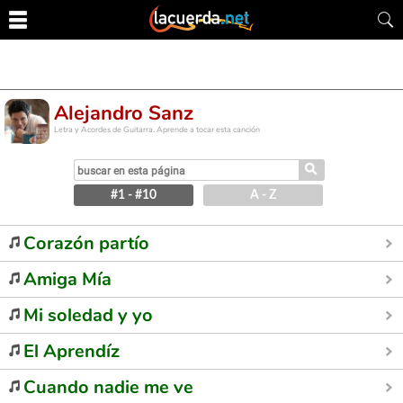
Alejandro Sanz
Letra y Acordes de Guitarra. Aprende a tocar esta canción
⚲
#1 - #10
A - Z
Corazón partío
Amiga Mía
Mi soledad y yo
El Aprendíz
Cuando nadie me ve