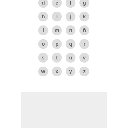
d
e
f
g
h
i
j
k
l
m
n
ñ
o
p
q
r
s
t
u
v
w
x
y
z