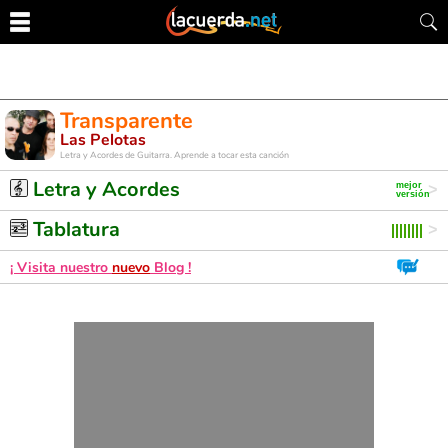
Transparente
Las Pelotas
Letra y Acordes de Guitarra. Aprende a tocar esta canción
Letra y Acordes
Tablatura
¡ Visita nuestro
nuevo
Blog !