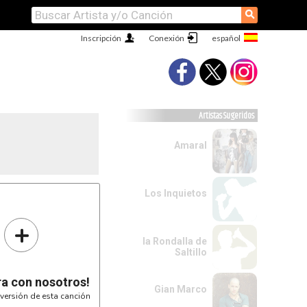
⚲
Inscripción
Conexión
Artistas Sugeridos
Amaral
Los Inquietos
Cmaj7
+
la Rondalla de
Saltillo
ra con nosotros!
Gian Marco
versión de esta canción