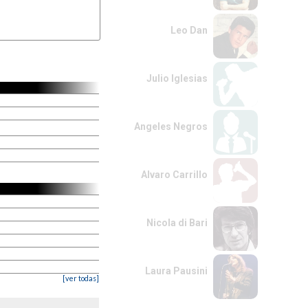
Leo Dan
Julio Iglesias
Angeles Negros
Alvaro Carrillo
Nicola di Bari
Laura Pausini
[ver todas]