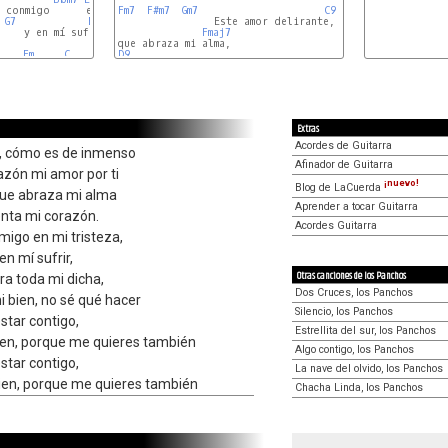
 conmigo      en mi tristeza,

Fm7
F#m7
Gm7
C9
G7
E
Emaj7
                Este amor delirante,

  [
Eb
E
    y en mí sufrir,

Fmaj7
    
Fm
C
Dm6
D9
Em7
Eb
Extras
Acordes de Guitarra
e, cómo es de inmenso
Afinador de Guitarra
azón mi amor por ti
¡nuevo!
Blog de LaCuerda
que abraza mi alma
Aprender a tocar Guitarra
nta mi corazón.
Acordes Guitarra
igo en mi tristeza,
en mí sufrir,
Otras canciones de los Panchos
ra toda mi dicha,
Dos Cruces, los Panchos
i bien, no sé qué hacer
Silencio, los Panchos
estar contigo,
Estrellita del sur, los Panchos
bien, porque me quieres también
Algo contigo, los Panchos
estar contigo,
La nave del olvido, los Panchos
bien, porque me quieres también
Chacha Linda, los Panchos