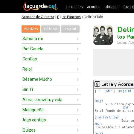
canciones
acordes
afinador
favori
Acordes de Guitarra
»
P
»
los Panchos
» Delirio (Tab)
Delir
Populares
del Artista
Historial
los Pa
Sabor a mi
Letras, Aco
Piel Canela
Contigo
Reloj
Bésame Mucho
Letra y Acorde
Sin Tí
| 
F
 | 
Bb7
 | 
Cmaj7
Dm
 
Alma, corazón, y vida
Cmaj7
                 
      Si pudiera expre
Dm7
Malagueña
En el fondo de mi cora
[
Fm7
F#m7
] 
Gm7
Algo contigo
Am/D
 Es pasión que atormen
Quizas
Cmaj7