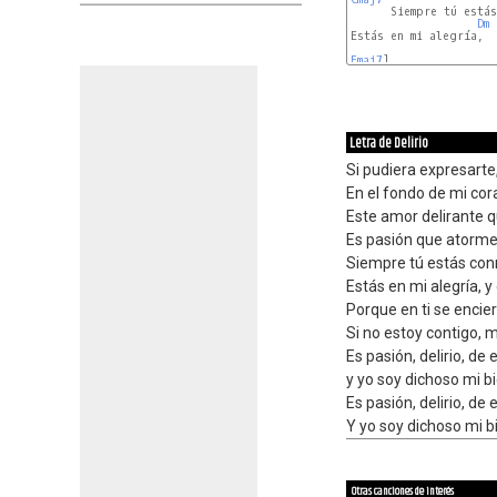
      Siempre tú estás
Dm
Estás en mi alegría,  
Fmaj7
]                
Letra de Delirio
Si pudiera expresart
En el fondo de mi cor
Este amor delirante 
Es pasión que atorme
Siempre tú estás conm
Estás en mi alegría, y 
Porque en ti se encier
Si no estoy contigo, m
Es pasión, delirio, de 
y yo soy dichoso mi 
Es pasión, delirio, de 
Y yo soy dichoso mi 
Otras canciones de interés