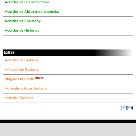
Acordes de Los Inmortales
Acordes de Abrazando ausencias
Acordes de Chernobyl
Acordes de Historias
Extras
Acordes de Guitarra
Afinador de Guitarra
¡nuevo!
Blog de LaCuerda
Aprender a tocar Guitarra
Acordes Guitarra
[PT]
[EN]
©
LaCuerda
.net
·
·
·
aviso legal
privacidad
contacto