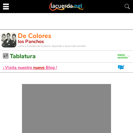
De Colores
los Panchos
Letra y Acordes de Guitarra. Aprende a tocar esta canción
Tablatura
¡ Visita nuestro
nuevo
Blog !