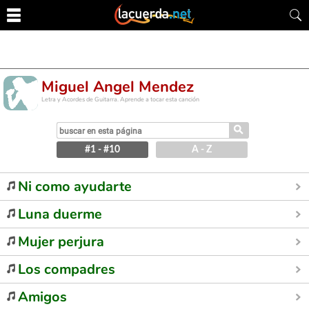
Miguel Angel Mendez
Letra y Acordes de Guitarra. Aprende a tocar esta canción
⚲
#1 - #10
A - Z
Ni como ayudarte
Luna duerme
Mujer perjura
Los compadres
Amigos