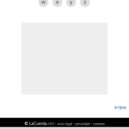
w
x
y
z
[PT]
[EN]
©
LaCuerda
.net
·
·
·
aviso legal
privacidad
contacto