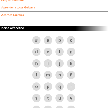
Blog de LaCuerda
Aprender a tocar Guitarra
Acordes Guitarra
Indice Alfabético
#
a
b
c
d
e
f
g
h
i
j
k
l
m
n
ñ
o
p
q
r
s
t
u
v