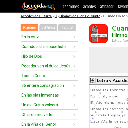
canciones
acordes
afinador
favori
Acordes de Guitarra
»
H
»
Himnos de Gloria y Triunfo
» Cuando allá se pa
Cuan
Populares
del Artista
Historial
Himnos
En la cruz
Letras, Aco
Cuando allá se pase lista
Hijo de Dios
Pecador ven al dulce Jesús
Todo a Cristo
Letra y Acorde
36 entera consagración
D
Cuando las trompetas s
D
En las olas inmensas
Día final, y que

E
El alba eterna rompa e
Un día Cristo volverá
D
Cuando las naciones sa
G
D
Oh si quiero verle
Su patria lleguen ya, 
A
D
Lista allí he de estar
En la viña del Señor
              Coro
