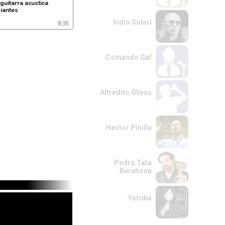
 guitarra acustica
piantes
8:36
Indio Solari
Comando Gaf
Alfredito Olivas
Hector Pinilla
Pedro Tata
Barahona
Yuridia