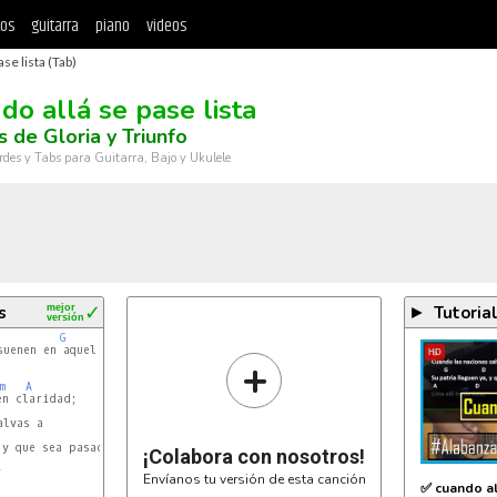
tos
guitarra
piano
videos
se lista (Tab)
do allá se pase lista
 de Gloria y Triunfo
rdes y Tabs para Guitarra, Bajo y Ukulele
s
mejor
✓
Tutoria
►
versión
G
uenen en aquel

HD
+
m
A
n claridad;

lvas a

y que sea pasada

¡Colabora con nosotros!


Envíanos tu versión de esta canción
✅ cuando al