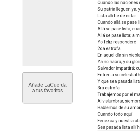
Cuando las naciones 
Su patria lleguen ya,
Lista allí he de estar
Cuando allá se pase l
Allá se pase lista, cu
Allá se pase lista; a 
Yo feliz responderé
2da estrofa
En aquel día sin nieb
Ya no habrá, y su glori
Salvador impartirá; c
Entren a su celestial 
Y que sea pasada lista
Añade LaCuerda
3ra estrofa
a tus favoritos
Trabajemos por el ma
Al vislumbrar, siempr
Hablemos de su amor
Cuando todo aquí
Fenezca y nuestra obr
Sea pasada lista allí 