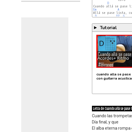
D
Em
A
Allá se pase lista, cu
D
D7
G
Tutorial
►
cuando alla se pase l
con guitarra acustica
Letra de Cuando allá se pase l
Cuando las trompeta
Día final, y que
El alba eterna rompa 