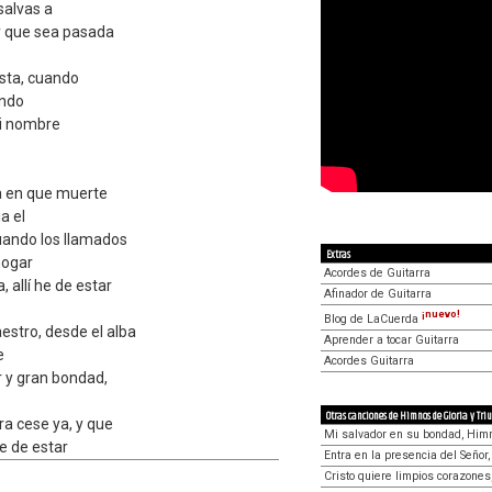
salvas a
 y que sea pasada
ista, cuando
ando
mi nombre
la en que muerte
a el
uando los llamados
Extras
hogar
Acordes de Guitarra
, allí he de estar
Afinador de Guitarra
¡nuevo!
Blog de LaCuerda
estro, desde el alba
Aprender a tocar Guitarra
e
Acordes Guitarra
 y gran bondad,
Otras canciones de Himnos de Gloria y Tri
a cese ya, y que
Mi salvador en su bondad, Himn
he de estar
Entra en la presencia del Señor
Cristo quiere limpios corazones