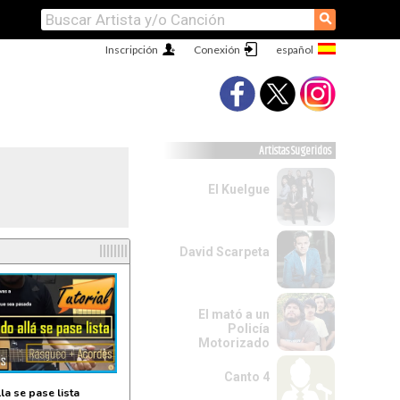
⚲
Inscripción
Conexión
Artistas Sugeridos
El Kuelgue
l
David Scarpeta
El mató a un
Policía
Motorizado
Canto 4
la se pase lista