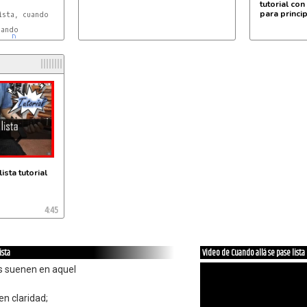
tutorial con
para princi
ando

D
ista tutorial
4:45
ista
Video de Cuando allá se pase lista
s suenen en aquel
en claridad;