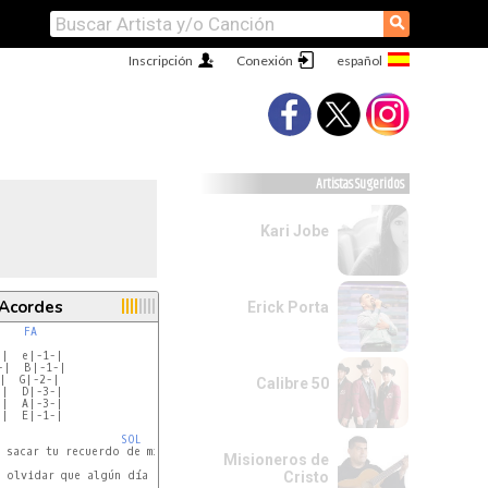
⚲
Inscripción
Conexión
Artistas Sugeridos
Kari Jobe
 Acordes
Erick Porta
FA
|  e|-1-|

|  B|-1-|

|  G|-2-|

Calibre 50
|  D|-3-|

|  A|-3-|

|  E|-1-|

SOL
 sacar tu recuerdo de mí mente.

Misioneros de
SOL
 olvidar que algún día yo te quise.

Cristo
SOL