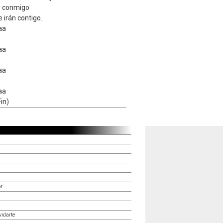
r conmigo
 irán contigo.
aa
aa
aa
aa
Fin)
r
idarte