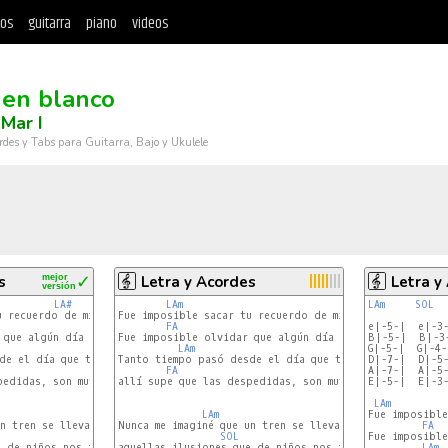
tos
guitarra
piano
videos
 en blanco
Mar I
rdes y Tabs para Guitarra, Bajo y Ukulele
s
mejor
✓
Letra y Acordes
Letra y
versión
LA#
LAm
SOL
LAm
SOL
 recuerdo de mí mente.

Fue imposible sacar tu recuerdo de mí mente.

LA#
FA
e|-5-|  e|-3-
SOL
que algún día yo te quise.

Fue imposible olvidar que algún día yo te quise.

B|-5-|  B|-3-
LA#
LAm
G|-5-|  G|-4-
SOL
de el día que te fuiste,

Tanto tiempo pasó desde el día que te fuiste,

D|-7-|  D|-5-
LA#
FA
A|-7-|  A|-5-
SOL
edidas, son muy tristes.

allí supe que las despedidas, son muy tristes.

E|-5-|  E|-3-
LAm
LAm
Fue imposible
n tren se llevara en su viaje,

Nunca me imaginé que un tren se llevara en su viaje,

FA
SOL
Fue imposible
 de niños nos juramos,

aquellas ilusiones que de niños nos juramos,

LAm