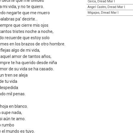
e decirte que me olvides
Cerca, Dread Mar I
 mi vida, y no te quiero.
Angel Castro, Dread Mar I
uedo negarte que me muero
Migajas, Dread Mar I
alabras pa' decirte...
iempre que cierre mis ojos
 cantos tristes noche a noche,
ando recuerde que estoy solo
rmes en los brazos de otro hombre.
lejas algo de mi vida,
 aquel amor de tantos años,
mpre te ha querido desde niña
 amor de su vida se ha casado.
un tren se aleja
de tu vida
 despedida
ndo mil penas.
 hoja en blanco.
a supe nada,
i aún te amo.
ro rumbo
e el mundo es tuyo.