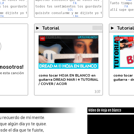
OL#
FA
Tanto tiempo 
s los guardaste en tu equipaje,

todos tus sentimientos los guardaste en tu equipaje,

FA
SOL
allí supe que
me dijiste yo te amo.

quisiste consolarme y me dijiste yo te amo.

Om
LAm
Tutorial
Tutoria
►
►
HD
HD
 nosotros!
e esta canción
como tocar HOJA EN BLANCO en
como tocar
guitarra DREAD MAR I ⭐️ TUTORIAL
guitarra - d
/ COVER / ACOR
3:37
Video de Hoja en blanco
tu recuerdo de mí mente.
que algún día yo te quise.
de el día que te fuiste,