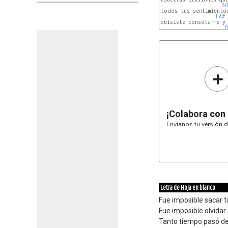
S
todos tus sentimiento
LA#
quisiste consolarme y 
D
+
¡Colabora con
Envíanos tu versión d
Letra de Hoja en blanco
Fue imposible sacar 
Fue imposible olvidar 
Tanto tiempo pasó des