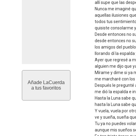
allí supe que las desp
Nunca me imaginé que 
aquellas ilusiones qu
todos tus sentimiento
quisiste consolarme y
Desde entonces no sup
desde entonces no su
los amigos del pueblo
llorando dí la espalda
Ayer que regresé a m
alguien me dijo que y
Mírame y dime si ya m
me marcharé con los 
Añade LaCuerda
Después le pregunté a
a tus favoritos
me dió la espalda e in
Hasta la Luna sabe 
hasta la Luna sabe q
Y vuela, vuela por ot
ve y sueña, sueña qu
Tu ya no puedes vola
aunque mis sueños se