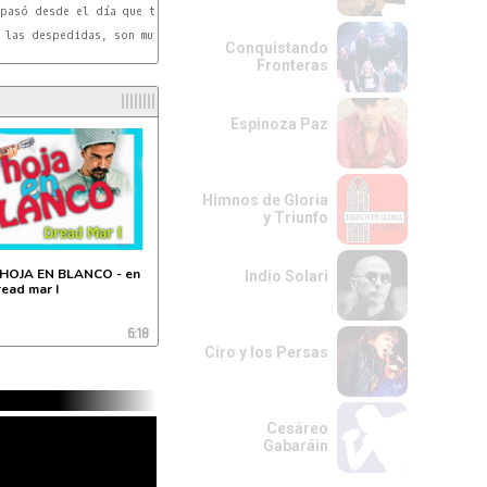
pasó desde el día que te fuiste,

SOL
 las despedidas, son muy tristes.

Conquistando
Fronteras
LAm
l
Espinoza Paz
Himnos de Gloria
y Triunfo
 HOJA EN BLANCO - en
Indio Solari
read mar I
6:18
Ciro y los Persas
Cesáreo
Gabaráin