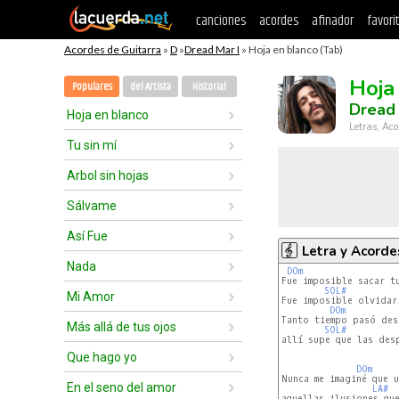
canciones
acordes
afinador
favori
Acordes de Guitarra
»
D
»
Dread Mar I
» Hoja en blanco (Tab)
Hoja
Populares
del Artista
Historial
Dread 
Hoja en blanco
Letras, Aco
Tu sin mí
Arbol sin hojas
Sálvame
Así Fue
Letra y Acorde
Nada
DOm
Fue imposible sacar tu
SOL#
Mi Amor
Fue imposible olvidar 
DOm
Tanto tiempo pasó des
Más allá de tus ojos
SOL#
allí supe que las desp
Que hago yo
DOm
Nunca me imaginé que u
En el seno del amor
LA#
aquellas ilusiones que