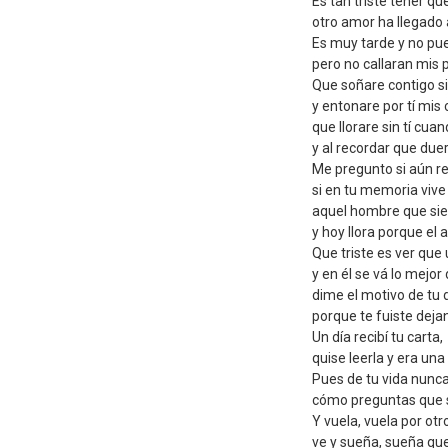
Es tan triste tener qu
otro amor ha llegado a
Es muy tarde y no p
pero no callaran mis p
Que soñare contigo s
y entonare por tí mis
que llorare sin tí cu
y al recordar que due
Me pregunto si aún ref
si en tu memoria vive
aquel hombre que sie
y hoy llora porque el
Que triste es ver que 
y en él se vá lo mejor 
dime el motivo de tu
porque te fuiste deja
Un día recibí tu carta,
quise leerla y era una
Pues de tu vida nunc
cómo preguntas que s
Y vuela, vuela por ot
ve y sueña, sueña qu