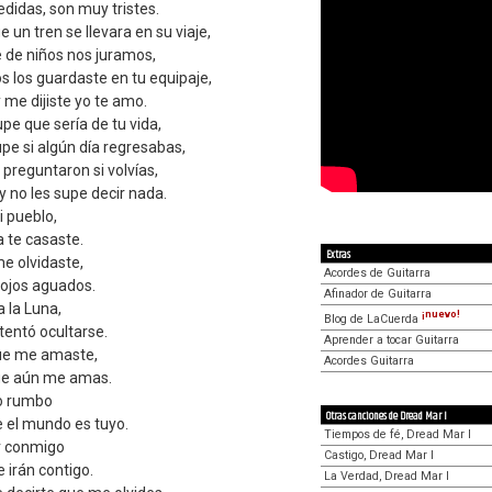
edidas, son muy tristes.
un tren se llevara en su viaje,
e de niños nos juramos,
s los guardaste en tu equipaje,
 me dijiste yo te amo.
e que sería de tu vida,
pe si algún día regresabas,
 preguntaron si volvías,
 y no les supe decir nada.
i pueblo,
a te casaste.
Extras
e olvidaste,
Acordes de Guitarra
ojos aguados.
Afinador de Guitarra
 la Luna,
¡nuevo!
Blog de LaCuerda
tentó ocultarse.
Aprender a tocar Guitarra
que me amaste,
Acordes Guitarra
ue aún me amas.
ro rumbo
Otras canciones de Dread Mar I
e el mundo es tuyo.
Tiempos de fé, Dread Mar I
r conmigo
Castigo, Dread Mar I
 irán contigo.
La Verdad, Dread Mar I