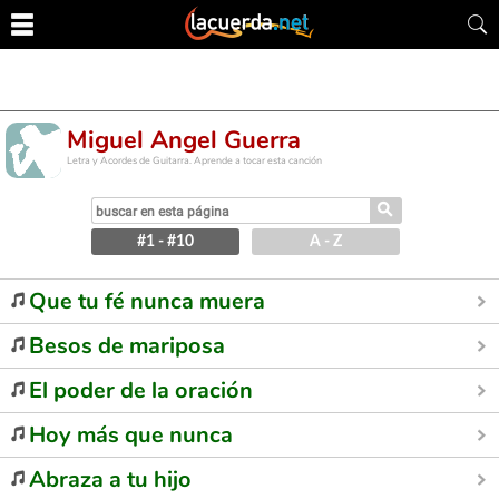
Miguel Angel Guerra
Letra y Acordes de Guitarra. Aprende a tocar esta canción
⚲
#1 - #10
A - Z
Que tu fé nunca muera
Besos de mariposa
El poder de la oración
Hoy más que nunca
Abraza a tu hijo