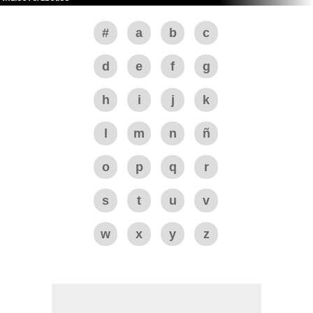
#
a
b
c
d
e
f
g
h
i
j
k
l
m
n
ñ
o
p
q
r
s
t
u
v
w
x
y
z