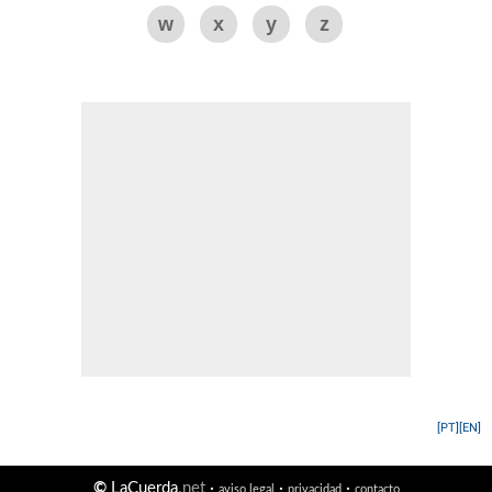
w
x
y
z
[PT]
[EN]
©
LaCuerda
.net
·
·
·
aviso legal
privacidad
contacto