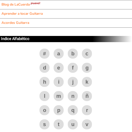
¡nuevo!
Blog de LaCuerda
Aprender a tocar Guitarra
Acordes Guitarra
Indice Alfabético
#
a
b
c
d
e
f
g
h
i
j
k
l
m
n
ñ
o
p
q
r
s
t
u
v