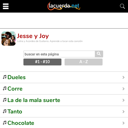
Jesse y Joy
Letra y Acordes de Guitarra. Aprende a tocar esta canción
⚲
#1 - #10
A - Z
Dueles
Corre
La de la mala suerte
Tanto
Chocolate