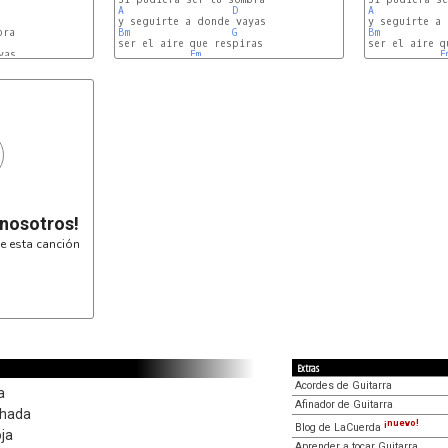
A
D
A
Bm
G
Bm
ser el aire que respiras

ser el aire q
Em
E
 nosotros!
e esta canción
Extras
Acordes de Guitarra
a
Afinador de Guitarra
ohada
¡nuevo!
Blog de LaCuerda
oja
Aprender a tocar Guitarra