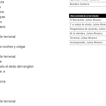
aza
Acordes Guitarra
.
bra
Otras canciones de Julion Alvarez
ayas
El Borrachito, Julion Alvarez
as
Y si mejor te olvido, Julion Alva
ario
Pongámonos de acuerdo, Julion
Ni lo intentes, Julion Alvarez
le terrenal
Terrenal, Julion Alvarez
Incomparable, Julion Alvarez
as noches y colgar
le terrenal
te
ito el dedo del renglón
e..e
toca
le terrenal