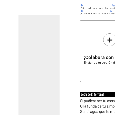
D
Am
D
G
Em
C
+
¡Colabora con
Envíanos tu versión d
Letra de El Terrenal
Si pudiera ser tu cam
O la funda de tu alm
Ser el agua que te m