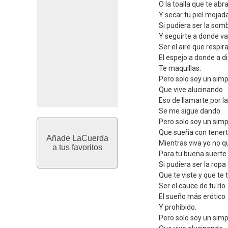
O la toalla que te abr
Y secar tu piel mojada
Si pudiera ser la som
Y seguirte a donde v
Ser el aire que respir
El espejo a donde a di
Te maquillas.
Pero solo soy un simp
Que vive alucinando
Eso de llamarte por l
Se me sigue dando.
Pero solo soy un simp
Que sueña con tener
Añade LaCuerda
Mientras viva yo no qu
a tus favoritos
Para tu buena suerte.
Si pudiera ser la ropa
Que te viste y que te 
Ser el cauce de tu río
El sueño más erótico
Y prohibido.
Pero solo soy un simp