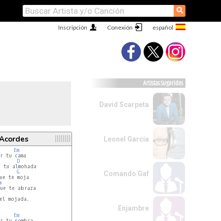
⚲
Inscripción
Conexión
Artistas Sugeridos
David Scarpeta
 Acordes
Leonel García
Em
D
G
Comando Gaf
ue te moja

m
ue te abraza

el mojada.

Enjambre
Em