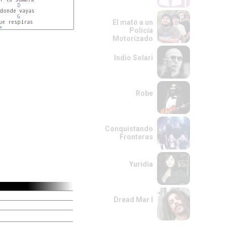
D
G
El mató a un
ue respiras

m
Policía
Motorizado
Indio Solari
Robe
Conquistando
Fronteras
Yuridia
Dread Mar I