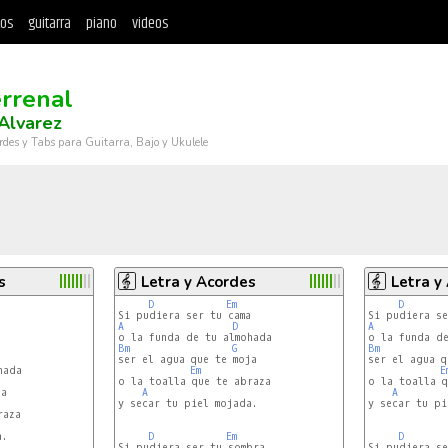
tos
guitarra
piano
videos
errenal
 Alvarez
rdes y Tabs para Guitarra, Bajo y Ukulele
s
Letra y Acordes
Letra y
D
Em
D
A
D
A
Bm
G
Bm
ser el agua que te moja

ser el agua q
Em
E
o la toalla que te abraza

o la toalla q
a

A
A
y secar tu piel mojada.

y secar tu pi
aza

.

D
Em
D