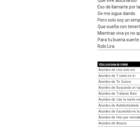
Que vive alucinando
Eso de llamarte por l
Se me sigue dando.
Pero solo soy un simp
Que sueña con tener
Mientras viva yo no qu
Para tu buena suerte.
Robi Lira.
Otras canciones de interés
Acordes de Uno sino mil
Acordes de Y como es el
Acordes de Te Quiero
Acordes de Buscando un lu
Acordes de Trátame Bien
Acordes de Cae la noche e
Acordes de Autobultzaketa
Acordes de Escondido en tu
Acordes de Hoy que volvist
Acordes de Ancora