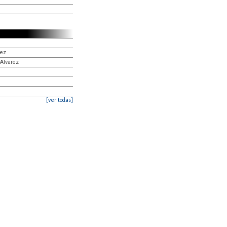
rez
 Alvarez
[ver todas]