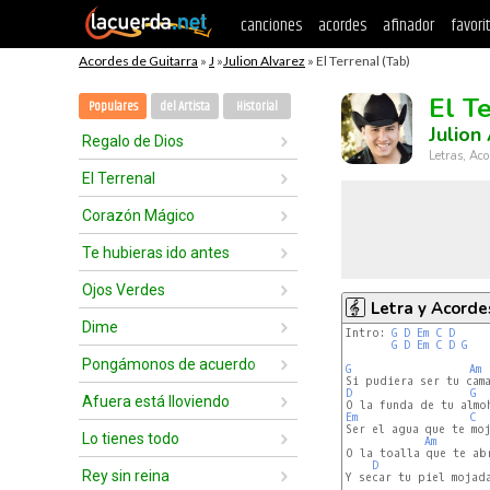
canciones
acordes
afinador
favori
Acordes de Guitarra
»
J
»
Julion Alvarez
» El Terrenal (Tab)
El T
Populares
del Artista
Historial
Julion
Regalo de Dios
Letras, Aco
El Terrenal
Corazón Mágico
Te hubieras ido antes
Ojos Verdes
Letra y Acorde
Dime
Intro: 
G
D
Em
C
D
G
D
Em
C
D
G
Pongámonos de acuerdo
G
Am
D
G
Afuera está lloviendo
Em
C
Ser el agua que te moj
Lo tienes todo
Am
O la toalla que te abr
D
Rey sin reina
Y secar tu piel mojada