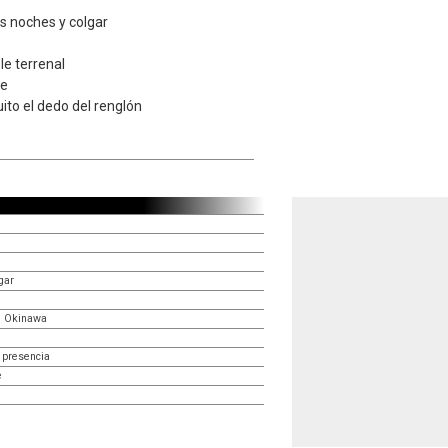
as noches y colgar
le terrenal
te
ito el dedo del renglón
gar
n Okinawa
 presencia
e