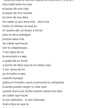
*Durante toda la canción suena un B entre el C y el Am.
Hoy hallé entre los dos
el pasar de una vida
el pesar de mis noches
el morir de mis días
sin saber si aún eras mía... eras mía
Hubo un tiempo en que yo
no quería dar un brazo a torcer
pero el alma entregué
porque seas mía
sin saber que hacer
con tu alegríaaaaa...
Y tan lejos de mí
te encontré e e eee...
a golpe de un mirar
a punto de decir que ya no estoy aquí
Y tan cerca de mí
yo te hallé e e eee...
cuando busqué
sobre mi hombro vacío y encontré tu compañía
Cuando puede cargar tu vida sola
cuanto dura una noche cuanto pesan los días
sin saber que hacer
si son distintas... si son distintas
Hubo días en que tu