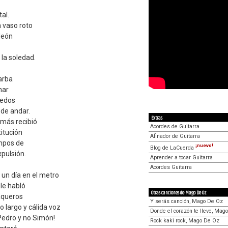
al.
 vaso roto
deón
 la soledad.
arba
nar
dedos
 de andar.
Extras
amás recibió
Acordes de Guitarra
itución
Afinador de Guitarra
mpos de
¡nuevo!
Blog de LaCuerda
xpulsión.
Aprender a tocar Guitarra
Acordes Guitarra
un día en el metro
 le habló
Otras canciones de Mago De Oz
aqueros
Y serás canción, Mago De Oz
o largo y cálida voz
Donde el corazón te lleve, Mag
Pedro y no Simón!
Rock kaki rock, Mago De Oz