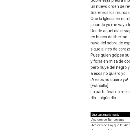
Sobre esta piedra mo
un nuevo orden de re
tiraremos los muros 
Que la Iglesia en nom
¡cuando yo me vaya t
Desde aquel día si vi
en busca de libertad
huye del pobre de esp
sigue al rico de coraz
Pues quien golpea su
y ficha en misa de do
pero huye del negro y 
a esos no quiero yo.
¡A esos no quiero yo!
[Estribillo]
La parte final no me l
día... algún día
Otras canciones de interés
Acordes de Renuevame
Acordes de Hoy que te vuel