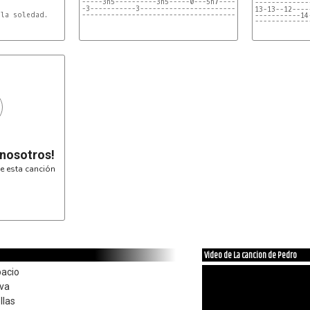
-----3h5----------3h5-----0---5h7----0---5h7----
-------------
------------------------------------------------
-----------14
-------------
 nosotros!
e esta canción
Video de La cancion de Pedro
acio
 va
llas