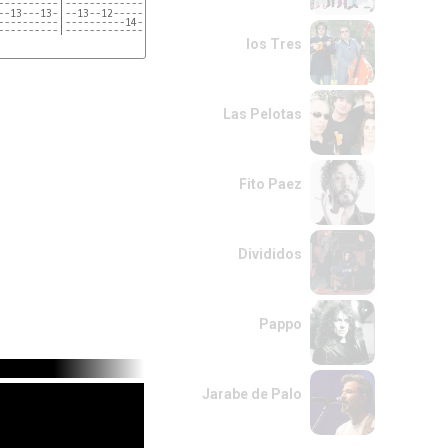
----------|------------------------------------------|-----
----------|----------14------------------14----------|-----
----------|------------------------------------------|-----
los Tres
Las Pelotas
Fito Paez
Divididos
Pappo
Jarabe de Palo