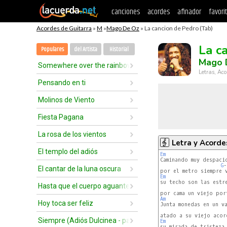
canciones
acordes
afinador
favori
Acordes de Guitarra
»
M
»
Mago De Oz
» La cancion de Pedro (Tab)
La c
Populares
del Artista
Historial
Mago 
Somewhere over the rainbow
Letras, Aco
Pensando en ti
Molinos de Viento
Fiesta Pagana
La rosa de los vientos
Letra y Acorde
El templo del adiós
Em
G
-
El cantar de la luna oscura
Em
Hasta que el cuerpo aguante
Am
Hoy toca ser feliz
Siempre (Adiós Dulcinea - parte II)
Em