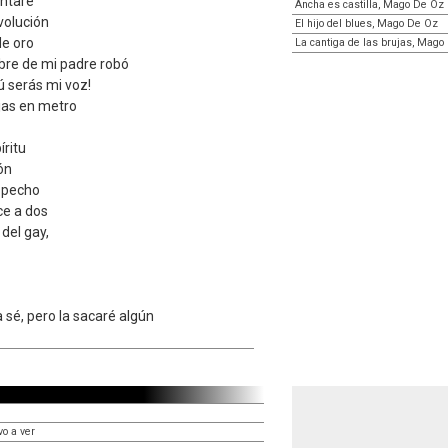
ntaré
Ancha es castilla, Mago De Oz
volución
El hijo del blues, Mago De Oz
de oro
La cantiga de las brujas, Mago
bre de mi padre robó
ú serás mi voz!
ajas en metro
íritu
ón
 pecho
ce a dos
del gay,
a sé, pero la sacaré algún
vo a ver