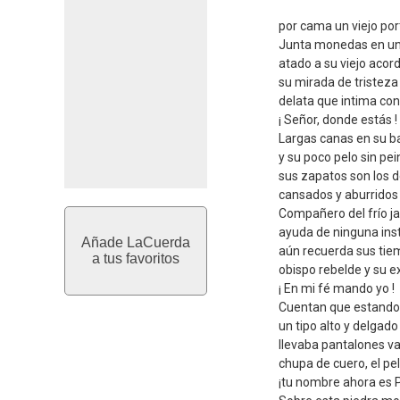
por cama un viejo port
Junta monedas en un
atado a su viejo acor
su mirada de tristeza
delata que intima con
¡ Señor, donde estás !
Largas canas en su b
y su poco pelo sin pei
sus zapatos son los 
cansados y aburridos
Compañero del frío j
ayuda de ninguna inst
Añade LaCuerda
aún recuerda sus tie
a tus favoritos
obispo rebelde y su e
¡ En mi fé mando yo !
Cuentan que estando 
un tipo alto y delgado
llevaba pantalones v
chupa de cuero, el pel
¡tu nombre ahora es 