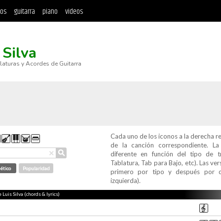
tos
guitarra
piano
videos
 Silva
blaturas y Acordes de Guitarra
Cada uno de los iconos a la derecha r
de la canción correspondiente. L
⚲
×
diferente en función del tipo de t
Tablatura, Tab para Bajo, etc). Las v
ético
Popularidad
primero por tipo y después por c
izquierda).
 Luis Silva (chords & lyrics)