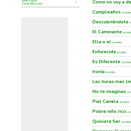
Disfruto
Como no voy a de
Carla Morrison
Cumpleaños
acorde
Descubriéndote
El Caminante
acord
Ella o el
acordes
Enfurecida
acordes
Es Diferente
acorde
Ironía
acordes
Las horas mas li
No te imaginas
ac
Piel Canela
acordes
Pobre niño rico
ac
Quisiera Ser
acordes