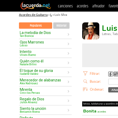
canciones
acordes
afinador
favori
Acordes de Guitarra
»
L
» Luis Silva
Luis
Populares
Historial
La melodía de Dios
Letras, Ta
Tan Bionica
Ojos Marrones
Lasso
Intento
Ulises Bueno
Quién como él
Natalie Billini
El toque de su gloria
Filtrar:
Isabelle Valdez
Merecedor de alabanzas
Buscar:
Alex Rodriguez
Ordenar:
Mirenla
Alfab
Ciro y los Persas
Regalo de Dios
Julion Alvarez
letras, tablaturas y acordes de
Siento la unción
Bonita
Benjamín Rivera
acordes