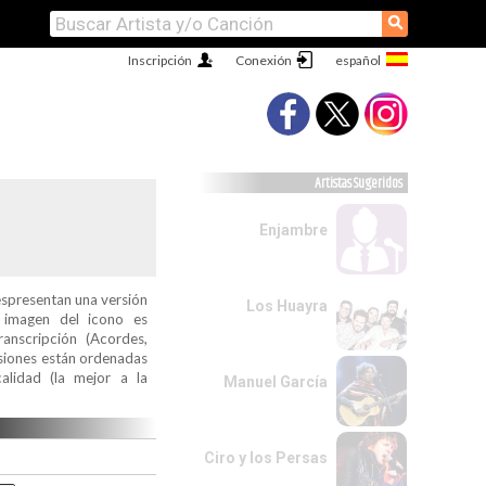
⚲
Inscripción
Conexión
Artistas Sugeridos
Enjambre
espresentan una versión
Los Huayra
a imagen del icono es
ranscripción (Acordes,
ersiones están ordenadas
alidad (la mejor a la
Manuel García
Ciro y los Persas