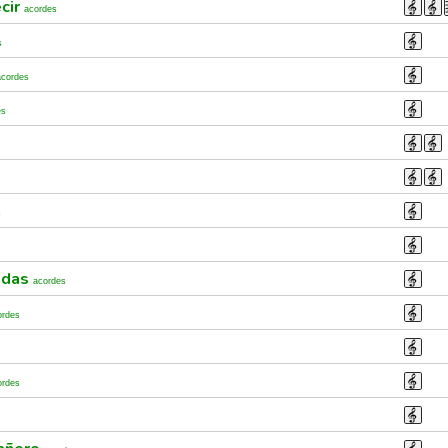
cir
acordes
s
acordes
es
s
ndas
acordes
ordes
ordes