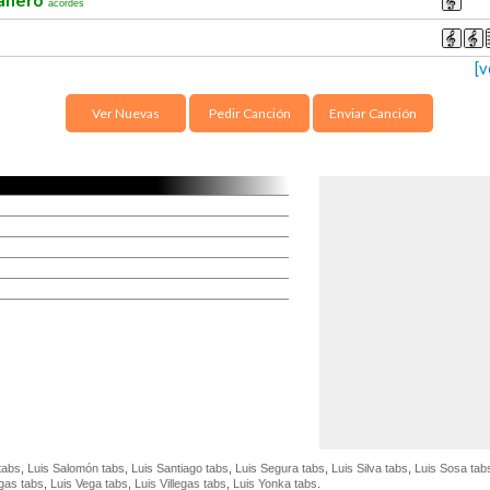
añero
acordes
[v
Ver Nuevas
Pedir Canción
Enviar Canción
tabs
,
Luis Salomón tabs
,
Luis Santiago tabs
,
Luis Segura tabs
,
Luis Silva tabs
,
Luis Sosa tab
gas tabs
,
Luis Vega tabs
,
Luis Villegas tabs
,
Luis Yonka tabs
.