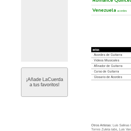
Romance Quince
Venezuela
acordes
extras
·
Acordes de Guitarra
·
Videos Musicales
·
Afinador de Guitarra
·
Curso de Guitarra
·
Glosario de Acordes
¡Añade LaCuerda
a tus favoritos!
Otros Artistas:
Luis Salinas 
Torres Zuleta tabs
,
Luis Var