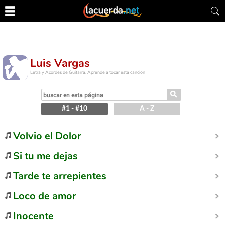
Luis Vargas
Letra y Acordes de Guitarra. Aprende a tocar esta canción
⚲
#1 - #10
A - Z
Volvio el Dolor
Si tu me dejas
Tarde te arrepientes
Loco de amor
Inocente