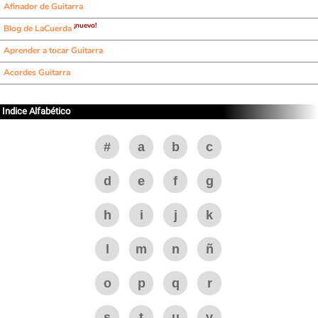
Afinador de Guitarra
¡nuevo!
Blog de LaCuerda
Aprender a tocar Guitarra
Acordes Guitarra
Indice Alfabético
#
a
b
c
d
e
f
g
h
i
j
k
l
m
n
ñ
o
p
q
r
s
t
u
v