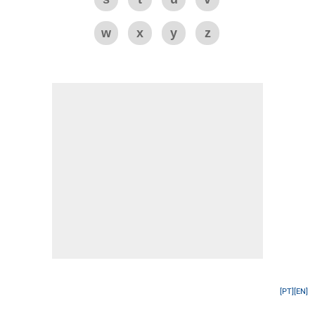
w
x
y
z
[PT]
[EN]