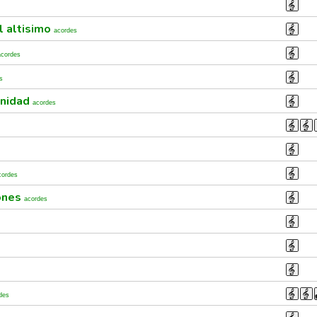
l altisimo
acordes
acordes
s
unidad
acordes
cordes
ones
acordes
des