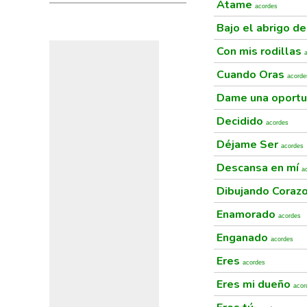
Atame
acordes
Bajo el abrigo de
Con mis rodillas
Cuando Oras
acorde
Dame una oport
Decidido
acordes
Déjame Ser
acordes
Descansa en mí
a
Dibujando Coraz
Enamorado
acordes
Enganado
acordes
Eres
acordes
Eres mi dueño
acor