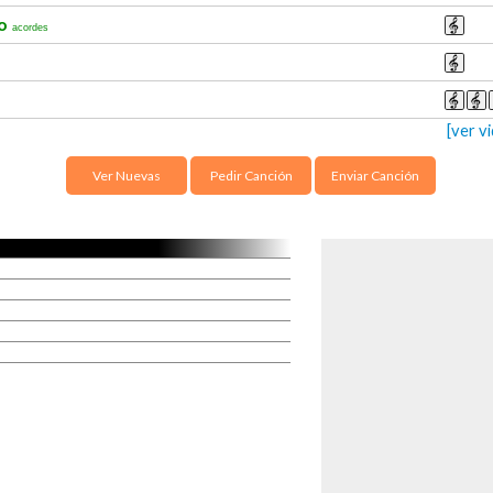
co
acordes
[ver v
Ver Nuevas
Pedir Canción
Enviar Canción