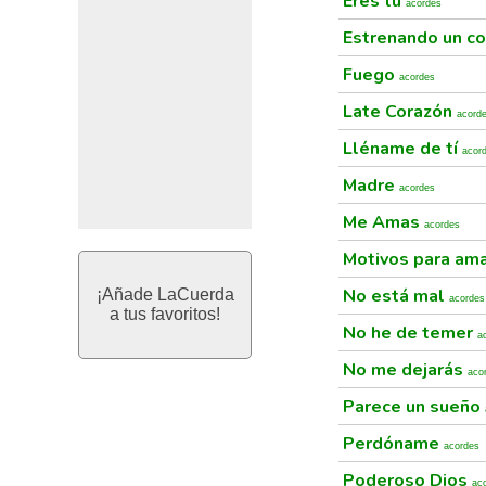
Eres tú
acordes
Estrenando un c
Fuego
acordes
Late Corazón
acord
Lléname de tí
acor
Madre
acordes
Me Amas
acordes
Motivos para am
No está mal
¡Añade LaCuerda
acordes
a tus favoritos!
No he de temer
a
No me dejarás
aco
Parece un sueño
Perdóname
acordes
Poderoso Dios
ac