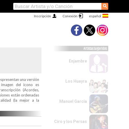
⚲
Inscripción
Conexión
Artistas Sugeridos
Enjambre
espresentan una versión
Los Huayra
a imagen del icono es
ranscripción (Acordes,
ersiones están ordenadas
alidad (la mejor a la
Manuel García
Ciro y los Persas