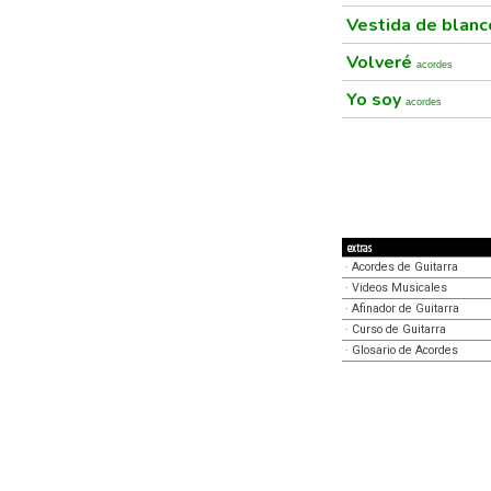
Vestida de blan
Volveré
acordes
Yo soy
acordes
extras
·
Acordes de Guitarra
·
Videos Musicales
·
Afinador de Guitarra
·
Curso de Guitarra
·
Glosario de Acordes