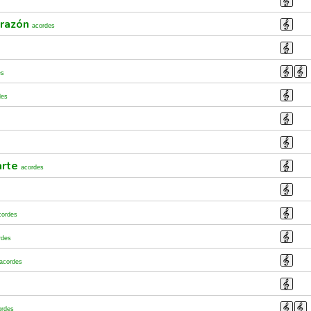
orazón
acordes
es
des
arte
acordes
cordes
rdes
acordes
ordes