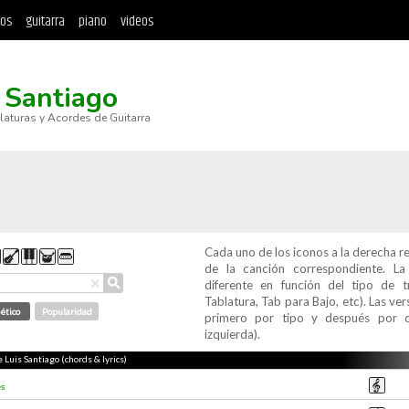
tos
guitarra
piano
videos
 Santiago
blaturas y Acordes de Guitarra
Cada uno de los iconos a la derecha r
de la canción correspondiente. L
⚲
×
diferente en función del tipo de t
Tablatura, Tab para Bajo, etc). Las v
ético
Popularidad
primero por tipo y después por c
izquierda).
e Luis Santiago (chords & lyrics)
es