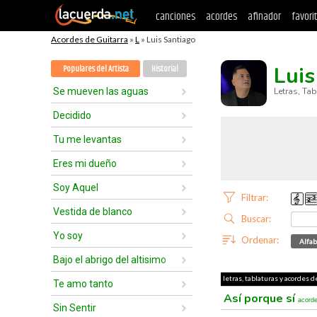
canciones
acordes
afinador
favori
Acordes de Guitarra
»
L
» Luis Santiago
Luis
Populares del Artista
Historial
Se mueven las aguas
Letras, Ta
Decidido
Tu me levantas
Eres mi dueño
Soy Aquel
Filtrar:
Vestida de blanco
Buscar:
Yo soy
Ordenar:
Alfab
Bajo el abrigo del altisimo
letras, tablaturas y acordes d
Te amo tanto
Así porque sí
acord
Sin Sentir