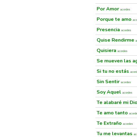
Por Amor
acordes
Porque te amo
ac
Presencia
acordes
Quise Rendirme
a
Quisiera
acordes
Se mueven las a
Si tu no estás
acor
Sin Sentir
acordes
Soy Aquel
acordes
Te alabaré mi Di
Te amo tanto
acord
Te Extraño
acordes
Tu me levantas
ac