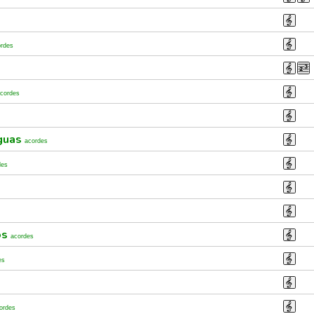
ordes
cordes
guas
acordes
des
os
acordes
es
ordes