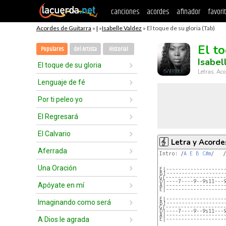
canciones
acordes
afinador
favori
Acordes de Guitarra
»
I
»
Isabelle Valdez
» El toque de su gloria (Tab)
El t
Populares
del Artista
Historial
Isabel
El toque de su gloria
Letras, Aco
Lenguaje de fé
Por ti peleo yo
El Regresará
El Calvario
Letra y Acorde
Aferrada
Intro: /
A
E
B
C#m
/   /
Una Oración
E|-------------------
B|-------------------
G|-------------------
D|----7----9--9s11---
Apóyate en mí
A|-------------------
E|-------------------
E|-------------------
Imaginando como será
B|-------------------
G|-------------------
D|----7----9--9s11---
A|-------------------
A Dios le agrada
E|-------------------