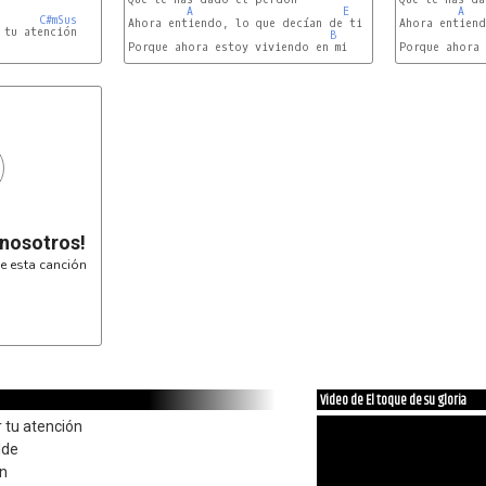
A
E
F#m
A
C#mSus
Ahora entiendo, lo que decían de ti

Ahora entiend
B
Porque ahora estoy viviendo en mi

Porque ahora 
E
 nosotros!
e esta canción
Video de El toque de su gloria
 tu atención
lde
ón