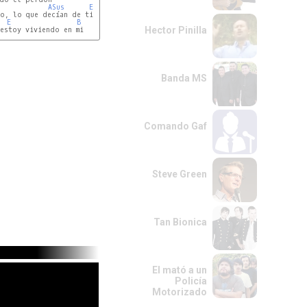
ASus
E
F#m
o, lo que decían de ti

E
B
Hector Pinilla
estoy viviendo en mi

Banda MS
Comando Gaf
Steve Green
Tan Bionica
El mató a un
Policía
Motorizado