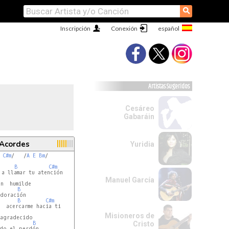
⚲
Inscripción
Conexión
Artistas Sugeridos
Cesáreo
Gabaráin
 Acordes
Yuridia
C#m
/   /
A
E
Bm
/

B
C#m
a llamar tu atención

Manuel García
n  humilde

B
B
C#m
  acercarme hacia ti

Misioneros de
agradecido

B
Cristo
do el perdón
