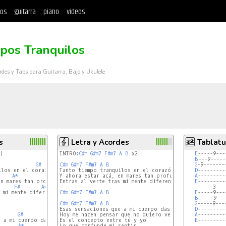
tos
guitarra
piano
videos
pos Tranquilos
rdes y Tabs para Guitarra, Bajo y Ukulele
s
Letra y Acordes
Tablatu
)

INTRO:
C#m
G#m7
F#m7
A
B
 x2

E
-----9---
B
---9-----
G#
C#m
G#m7
F#m7
A
B
G
-9-------
los en el corazón

Tanto tiempo tranquilos en el corazón

D
---------
A*
Y ahora estar acá, en mares tan profundos ya

A
---------
Entras al verte tras mi mente diferente

E
---------
F#
A*
         3   
 mi mente diferente

C#m
G#m7
F#m7
A
B
E
-----9---
B
-----9---
C#m
G#m7
F#m7
A
B
G
-----9---
Esas sensaciones que a mi cuerpo das

D
---------
G#
Hoy me hacen pensar que no quiero verte volar

A
---------
 a mi cuerpo das

Es el concepto entre tú y yo

E
---------
A*
Lo que confunde mi sentir
