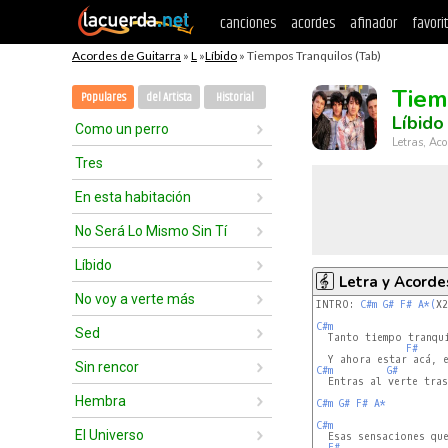
canciones
acordes
afinador
favori
Acordes de Guitarra
»
L
»
Líbido
» Tiempos Tranquilos (Tab)
Tiem
Populares
del Artista
Historial
Líbido
Como un perro
Letras, Aco
Tres
En esta habitación
No Será Lo Mismo Sin Tí
Líbido
Letra y Acorde
No voy a verte más
INTRO: 
C#m
G#
F#
A*(
X2
C#m
Sed
  Tanto tiempo tranqui
F#
Sin rencor
C#m
G#
  Entras al verte tras
Hembra
C#m
G#
F#
A*
C#m
El Universo
  Esas sensaciones que
F#