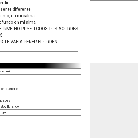
entir
resente diferente
ento, en mi calma
profundo en mi alma
E IRME NO PUSE TODOS LOS ACORDES
AS
D. LE VAN A PENER EL ORDEN
para mí
con quererte
lidades
stoy llorando
 engaño