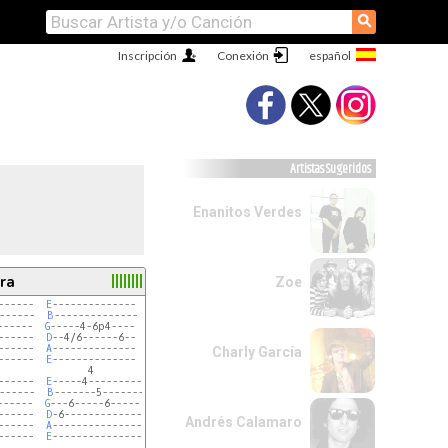
⚲
Inscripción
Conexión
Artistas Sugeridos
Enanitos Verdes
ra
Zoe
------  
E
--------------

------  
B
--------------

------  
G
-----4-6p4----

------  
D
--4/6------6--

------  
A
--------------

Charly García
------  
E
--------------

               4

------  
E
-----4---------

------  
B
-------5-------

------  
G
---6-----6-----

------  
D
-6-------------

Andrés Calamaro
------  
A
---------------

------  
E
---------------
