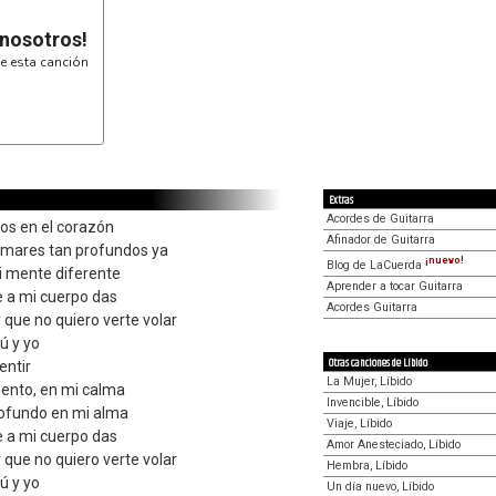
 nosotros!
e esta canción
Extras
Acordes de Guitarra
os en el corazón
Afinador de Guitarra
n mares tan profundos ya
¡nuevo!
Blog de LaCuerda
mi mente diferente
Aprender a tocar Guitarra
 a mi cuerpo das
Acordes Guitarra
que no quiero verte volar
ú y yo
Otras canciones de Líbido
entir
La Mujer, Líbido
ento, en mi calma
Invencible, Líbido
profundo en mi alma
Viaje, Líbido
 a mi cuerpo das
Amor Anesteciado, Líbido
que no quiero verte volar
Hembra, Líbido
ú y yo
Un día nuevo, Líbido