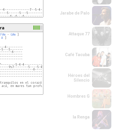
--4--------------7--5-4-5-4-4--------------------------

Jarabe de Palo
----5------5---5--------------5-4-4h5p4---4-4h5p4------

------6--6---6--------------------------6---------4/6--

ra
Attaque 77
 
F#m
 - 
G#m
 ]

 
A
 ]

---4---------
-5---5-------
-------6-----
-------------
Café Tacuba
-------------
----
-------------
----
p6~-
^--------5-4-4-------------------------------
----
-----9s7--------5----5-0--------5s7-5--------
---
-------------------6-----6----6-------4-4s6~-
---
---------------------------------------------
---------------------------------------------
Héroes del
---------------------------------------------
Silencio
tranquilos en el corazón 

Hombres G
la Renga