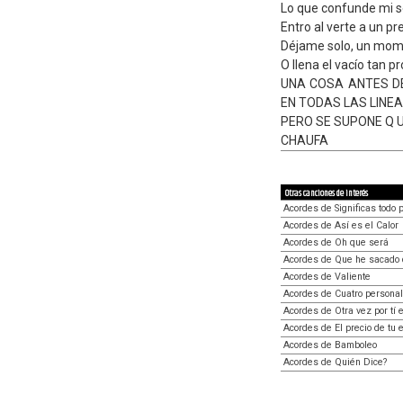
Lo que confunde mi s
Entro al verte a un p
Déjame solo, un mom
O llena el vacío tan 
UNA COSA ANTES D
EN TODAS LAS LINE
PERO SE SUPONE Q U
CHAUFA
Otras canciones de interés
Acordes de Significas todo 
Acordes de Así es el Calor
Acordes de Oh que será
Acordes de Que he sacado 
Acordes de Valiente
Acordes de Cuatro persona
Acordes de Otra vez por tí e
Acordes de El precio de tu
Acordes de Bamboleo
Acordes de Quién Dice?