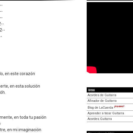
--
--
--
2--
2--
--
lo, en este corazón
erte, en esta solución
Extras
óh.
Acordes de Guitarra
Afinador de Guitarra
¡nuevo!
Blog de LaCuerda
Aprender a tocar Guitarra
 mente, en toda tu pasión
Acordes Guitarra
)
tre, en mi imaginación