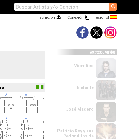
⚲
Inscripción
Conexión
Artistas Sugeridos
Vicentico
ra
Elefante
D
A
E
x=====/    \x=====/    \======/

 ||||||      ||||||      |||o||

 |||o|o      ||ooo|      |oo|||

 ||||o|      ||||||      ||||||

José Madero
 ||||||      ||||||      ||||||

D
A
E
e|-2--     e|-0--      e|-0--

b|-3--     b|-2--      b|-0--

g|-2--     g|-2--      g|-1--

Patricio Rey y sus
D|-0--     D|-2--      D|-2--

A|-0--     A|-0--      A|-2--

Redonditos de
E|----     E|----      E|-0--
