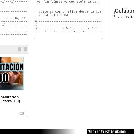
 van las líneas ya que suele variar.

¡Colabo
----------------------------------------

  comienza con un slide desde la cuerda 14 hacia el 2 
  en la 4ta cuerda

Envíanos tu 
----12--14/13/12------------------------

----------------------------------------

G|--------------------------------------

D|--------------------------------------

A|-------------5-5-4---------7-7-5------

E|---2--2-2----------5--5-5-------------  (1)

----------------------------------------

G|--------------------------------------

D|--------------------------------------

A|-----------5-5-4----------------------

E|--2--2-2---------5--5--5-4-4--5-4-----   (2)

 lo principal es intercalar la 1 y la 2 y solo con eso
 canción, pero si desean saber los arreglos aquí les v
  este arreglo es el primero, que lo usa dos o tr
 habitacion
Guitarra (HD)
5:07
Video de En esta habitación