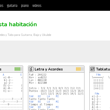
tos
guitarra
piano
videos
sta habitación
rdes y Tabs para Guitarra, Bajo y Ukulele
s
Letra y Acordes
Tablatu
A
E
Fa# : 244222
F#m
  e|-0--      e|-0--

Re+ : xx0232
 \======/   \
   b|-2--      b|-0--

La+ : 002220
  ||||||    
   g|-2--      g|-1--

Mi+ : 022100
  oooooo    
  D|-2--      D|-2--

  ||||||    
  A|-0--      A|-2--

Intro : 7/2 7/1 7/2 9/3 7/1 7/2 7/1

  |oo|||    
  E|-x--      E|-0--

Punteo :14/3 11/3 11/3 14/3 11/3 14/3

F#m
FA#
RE 
LA 
MI 
 e|-2--      
--------7-----7--

 b|-2--      
--7--------7-----

FA#
RE 
LA 
MI 
 g|-2--      
-----9-----------

 D|-4--      
-----------------

FA#
RE 
LA 
MI 
 A|-4--      
-----------------

 E|-2--      