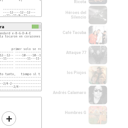
Ricota
  -------------------

Héroes del
  ----12----12--12---

  --11--11-9--11-----

Silencio
ra
Café Tacuba
andard e-B-G-D-A-E

la tocaron en corazones blancos,

       primer solo se repite 2 veces:

-------- ----------------12--12h14-14-12-----------12-12h14-12-

Attaque 77
12--12-- ----10----10--10--10------------10--10--10------------

--11---- -------11---11--------------------11--11--------------

-------- ------------------------------------------------------

-------- ------------------------------------------------------

-------- ------------------------------------------------------

los Piojos
to tanto,   tiempo sl tiempo.... tanto tanto tiempo

----------------------------------------0-----2----

------------------------------------------2---2----

--2/4-2------------------------------2--------2----

--------2/4------------------------2---2-----------

---------------------------------------------------

Andrés Calamaro
Hombres G
+
haya hecho el mismo

de ÉL entonces

mbién es buena

 cuenta en que parte
