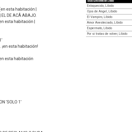
Otras canciones de Líbido
Enloquecido, Líbido
en esta habitación |
Ojos de Angel, Líbido
) | EL DE ACÂ ABAJO.
El Vampiro, Líbido
n esta habitación |
Amor Anesteciado, Líbido
Espermato, Líbido
Por si tratas de volver, Líbido
1'
 ¡en esta habitación!
n esta habitación
CON 'SOLO 1'