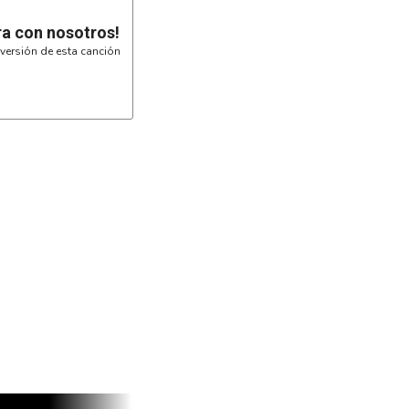
ra con nosotros!
o hacia la nada

versión de esta canción
 puedes hacer toda la

a:
