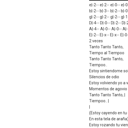
e|-2-- e|-2-- e|-0-- e|-0
b|-2-- b|-3-- b|-2-- b|-0
g|-2-- g|-2-- g|-2-- g|-1
D|-4-- D|-0-- D|-2-- D|-
A|-4-- A|-0-- A|-0-- A|-
E|-2-- E|-x-- E|-x-- E|-0
2 veces
Tanto Tanto Tanto,
Tiempo al Tiempoo
Tanto Tanto Tanto,
Tiempoo..
Estoy sintiendome so
Silencios de odio
Estoy volviendo yo a v
Momentos de agovio 
Tanto Tanto Tanto, |
Tiempoo.. |
|
(Estoy cayendo en tu
En esta tela de araña
Estoy rozando tu vien