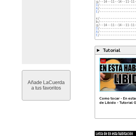
D
A
E
/--------------------
e/--------------------
b/--------------------
D
A
E
/--------------------
Tutorial
►
HD
Añade LaCuerda
a tus favoritos
Como tocar - En esta
de Libido - Tutorial 
Letra de En esta habitación