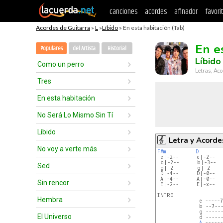
canciones
acordes
afinador
favori
Acordes de Guitarra
»
L
»
Líbido
» En esta habitación (Tab)
En e
Populares
del Artista
Historial
Líbido
Como un perro
Letras, Aco
Tres
En esta habitación
No Será Lo Mismo Sin Tí
Líbido
Letra y Acorde
No voy a verte más
F#m
D
 e|-2--      e|-2--   
 b|-2--      b|-3--  
Sed
 g|-2--      g|-2--  
 D|-4--      D|-0--   
 A|-4--      A|-0--   
Sin rencor
 E|-2--      E|-x--   
INTRO

Hembra
              e -----7
              b --7---
              g ------
El Universo
              d ------
A
 ------