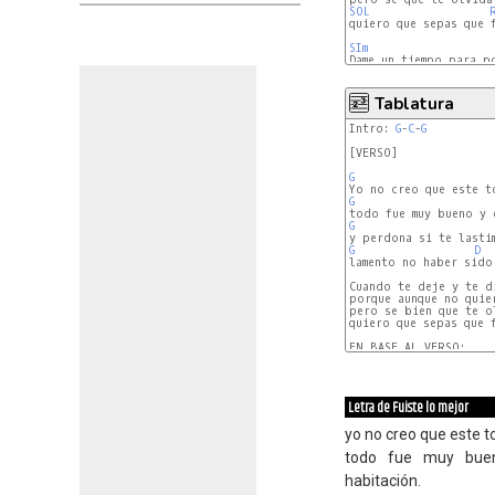
SOL
quiero que sepas que f
SIm
Dame un tiempo para po
DO
Tablatura
Intro: 
G
-
C
-
G
[VERSO]

G
G
G
G
D
lamento no haber sido 
Cuando te deje y te d
porque aunque no quie
pero se bien que te o
quiero que sepas que f
EN BASE AL VERSO:

Letra de Fuiste lo mejor
yo no creo que este to
todo fue muy buen
habitación.