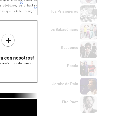
DO
SOL
DO
los Prisioneros
pas que fuiste lo mejor

los Babasónicos
+
Guasones
ra con nosotros!
versión de esta canción
Panda
Jarabe de Palo
ON,

Fito Paez