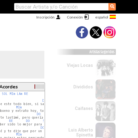
⚲
Inscripción
Conexión
Artistas Sugeridos
Viejas Locas
 Acordes
Divididos
SOL
MIm
LAm
RE
DO
SOL
e este todo bien, si salto por la ventana

MIm
LAm
RE
Caifanes
DO
SOL
RE
DO
SOL
DO
SOL
Luis Alberto
é y te dije que por un par de años mas te amaría

MIm
LAm
Spinetta
RE
o quiera estoy pensando cómo pude alejarme de vos.
