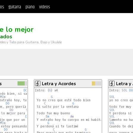
tos
guitarra
piano
videos
te lo mejor
cados
rdes y Tabs para Guitarra, Bajo y Ukulele
s
Letra y Acordes
Letra y
DO
Intro: (
G
) x4

SOL
Intro: 
SOL
DO
odo bien, si salto por la ventana

MIm
LAm
G
RE
SOL
 Yo no creo que esté todo bien

yo no creo qu
DO
C
SOL
G
 Si salto por la ventana

DO
SOL
SOL
 Todo fue muy bueno

DO
Em
SOL
Am
SOL
ije que por un par de años mas te amaría

 Y extraño hoy tu cuerpo en mi habitación

MIm
LAm
G
RE
SOL
 Y perdoná si te lastimé

Cuando te dej
DO
SOL
C
G
 Pero quería que esto terminara

pero aunque n