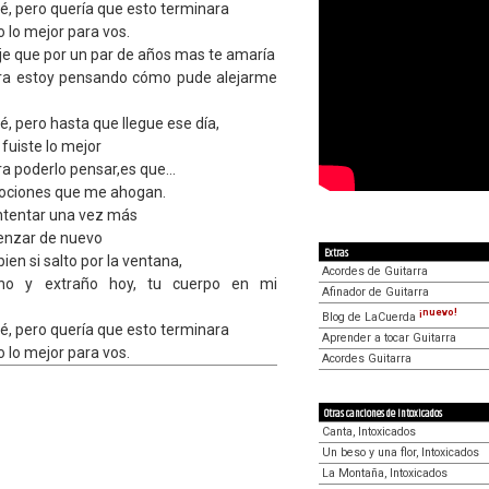
mé, pero quería que esto terminara
 lo mejor para vos.
ije que por un par de años mas te amaría
ra estoy pensando cómo pude alejarme
é, pero hasta que llegue ese día,
fuiste lo mejor
 poderlo pensar,es que...
ociones que me ahogan.
intentar una vez más
enzar de nuevo
Extras
bien si salto por la ventana,
Acordes de Guitarra
o y extraño hoy, tu cuerpo en mi
Afinador de Guitarra
¡nuevo!
Blog de LaCuerda
mé, pero quería que esto terminara
Aprender a tocar Guitarra
 lo mejor para vos.
Acordes Guitarra
Otras canciones de Intoxicados
Canta, Intoxicados
Un beso y una flor, Intoxicados
La Montaña, Intoxicados