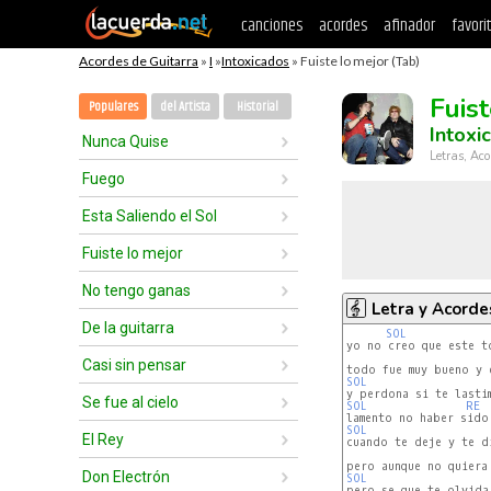
canciones
acordes
afinador
favori
Acordes de Guitarra
»
I
»
Intoxicados
» Fuiste lo mejor (Tab)
Fuis
Populares
del Artista
Historial
Intoxi
Nunca Quise
Letras, Aco
Fuego
Esta Saliendo el Sol
Fuiste lo mejor
No tengo ganas
Letra y Acorde
De la guitarra
SOL
yo no creo que este t
Casi sin pensar
SOL
Se fue al cielo
SOL
RE
SOL
El Rey
cuando te deje y te d
Don Electrón
SOL