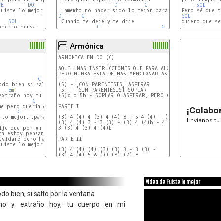
RE
DO
D
C
G
SOL
uiste lo mejor

D
G
SOL
SOL
MIm
 Cuando te dejé y te dije

quiero que se
derlo pensar, es que...

C
G
RE
Armónica
ARMONICA EN DO (C)

AQUI UNAS INSTRUCCIONES QUE PARA ALGUNOS SON OBVIAS

PERO NUNKA ESTA DE MAS MENCIONARLAS

C
G
(5) - [CON PARENTESIS] ASPIRAR

Em
Am
 5  - [SIN PARENTESIS] SOPLAR

D
(5)b o 5b - SOPLAR O ASPIRAR, PERO CON BEDING

C
G
PARTE I

¡Colabo
C
G
  RIFF 1

lo mejor...para vos

(3) 4 (4) 4 (3) 4 (4) 6 - 5 4 (4) - (3) 4 (4) 6 -

Envíanos tu 
(3) 4 (4) 3 - 3 (3) - (3) 4 (4)b - 4 (4) (3) -

ije que por un par de años mas te amaria

3 (3) 4 (3) 4 (4)b

ra estoy pensando como pude alejarme de vos

lvidaré pero hasta que llegue ese día

PARTE II

uiste lo mejor

(3) 4 (4) (4) (3) (3) 3 - 3 (3) -

(3) 4 (4) 5 6 (7) (6) (7) 6

SI HAY QUE CORREGIR ALGUNA PARTE POR FAVOR MENCIONENL
DE LOS ERRORES SE APRENDE...

Video de Fuiste lo mejor
DEDICADO A KARO QUE ME AYUDO A LEVANTARME

Y A MIS AMIGOS QUE ESTAN Y VAN

do bien, si salto por la ventana
A ESTAR CONMIGO PARA SIEMPRE...

UN ABRAZO A TODOS LOS R'n'ROLEROS DE RIO GRANDE

o y extraño hoy, tu cuerpo en mi
Y LA ARGENTINA. ABAJO LA CUMBIA. FACHA (LOCHIKO).