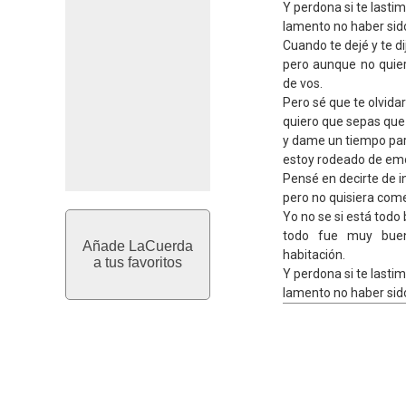
Y perdona si te lasti
lamento no haber sido
Cuando te dejé y te d
pero aunque no quie
de vos.
Pero sé que te olvidar
quiero que sepas que 
y dame un tiempo para
estoy rodeado de em
Pensé en decirte de 
pero no quisiera com
Yo no se si está todo 
todo fue muy buen
Añade LaCuerda
habitación.
a tus favoritos
Y perdona si te lasti
lamento no haber sido