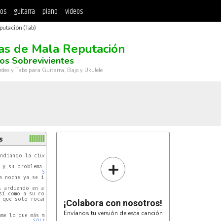
tos
guitarra
piano
videos
utación (Tab)
s de Mala Reputación
os Sobrevivientes
rdes y Tabs para Guitarra, Bajo y Ukulele
s
+
SOL#
SOL#
 noche ya se irán.

s ardiendo en alcohol,

sí como a su corazón,

 que solo rocanrol.

¡Colabora con nosotros!
SOL#
Envíanos tu versión de esta canción
SOL#