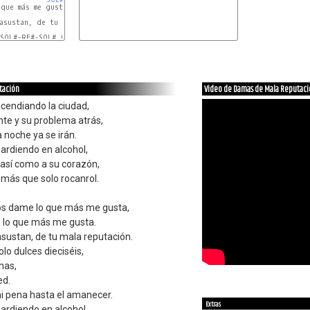
que más me gusta.

SOL#
sustan, de tu mala reputación.

SOL#-RE#-SOL# (X2)

tación
Video de Damas de Mala Reputac
cendiando la ciudad,
te y su problema atrás,
 noche ya se irán.
 ardiendo en alcohol,
así como a su corazón,
más que solo rocanrol.
s dame lo que más me gusta,
lo que más me gusta.
asustan, de tu mala reputación.
lo dulces dieciséis,
nas,
ed.
mi pena hasta el amanecer.
Extras
 ardiendo en alcohol,