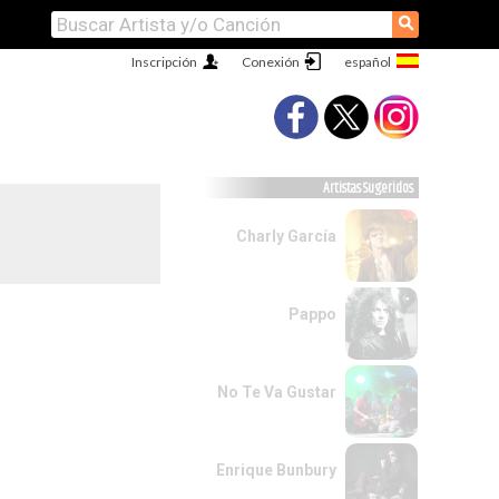
⚲
Inscripción
Conexión
Artistas Sugeridos
Charly García
Pappo
No Te Va Gustar
Enrique Bunbury