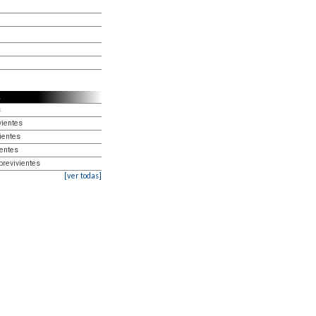
s
vientes
ientes
ientes
brevivientes
[ver todas]