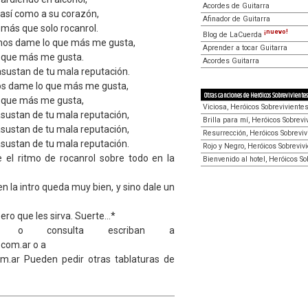
Acordes de Guitarra
así como a su corazón,
Afinador de Guitarra
más que solo rocanrol.
¡nuevo!
Blog de LaCuerda
os dame lo que más me gusta,
Aprender a tocar Guitarra
 que más me gusta.
Acordes Guitarra
asustan de tu mala reputación.
s dame lo que más me gusta,
Otras canciones de Heróicos Sobrevivientes
 que más me gusta,
Viciosa, Heróicos Sobreviviente
asustan de tu mala reputación,
Brilla para mí, Heróicos Sobrevi
asustan de tu mala reputación,
Resurrección, Heróicos Sobreviv
asustan de tu mala reputación.
Rojo y Negro, Heróicos Sobreviv
 el ritmo de rocanrol sobre todo en la
Bienvenido al hotel, Heróicos So
n la intro queda muy bien, y sino dale un
ro que les sirva. Suerte...*
da o consulta escriban a
com.ar o a
om.ar Pueden pedir otras tablaturas de