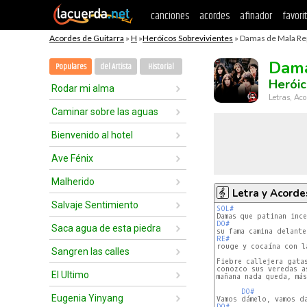
canciones
acordes
afinador
favori
Acordes de Guitarra
»
H
»
Heróicos Sobrevivientes
» Damas de Mala Rep
Dama
Populares
del Artista
Historial
Heróic
Rodar mi alma
Letras, Aco
Caminar sobre las aguas
Bienvenido al hotel
Ave Fénix
Malherido
Letra y Acorde
Salvaje Sentimiento
SOL#
DO#
Saca agua de esta piedra
RE#
rouge y cocaína con la
Sangren las calles
Fiebre callejera gata
conozco sus veredas a
El Ultimo
mañana nada queda, más
DO#
Eugenia Yinyang
DO#