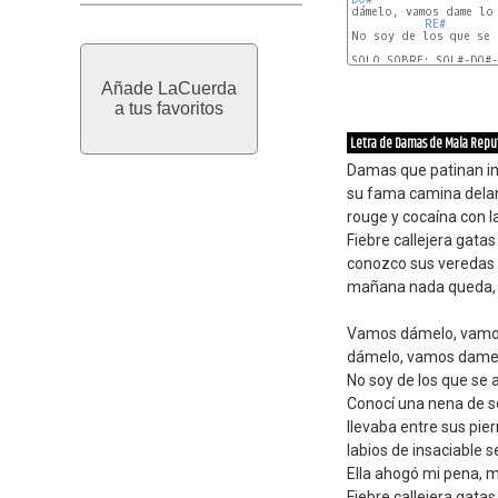
dámelo, vamos dame lo 
RE#
No soy de los que se a
SOLO SOBRE: SOL#-DO#-
Añade LaCuerda
a tus favoritos
Letra de Damas de Mala Repu
Damas que patinan in
su fama camina delan
rouge y cocaína con la
Fiebre callejera gatas
conozco sus veredas 
mañana nada queda, 
Vamos dámelo, vamo
dámelo, vamos dame 
No soy de los que se 
Conocí una nena de so
llevaba entre sus pier
labios de insaciable s
Ella ahogó mi pena, 
Fiebre callejera gatas