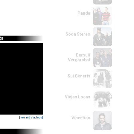
Panda
Soda Stereo
ión
Bersuit
Vergarabat
Sui Generis
Viejas Locas
[ver más videos]
Vicentico