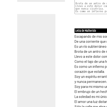
Brota de un antro de m
Llevo a este dolor co
que nunca cicatriza.

Letra de Malherido
Escapando de mis som
De una corriente que
Es un río subterráne
Brota de un antro de 
Llevo a este dolor co
Como el tajo de una h
Es como un infierno 
corazón que estalla.
Soy un espíritu errant
y nunca permanecen.
Soy para mi mismo un 
El embrujo de un hech
La soledad es mi úni
El amor una luz dista
Sólo la calle me abre