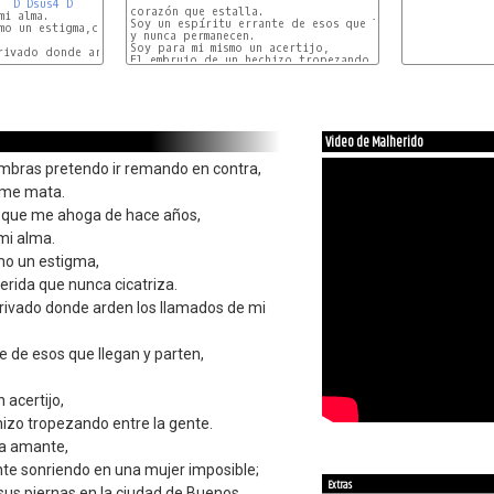
D
Dsus4
D
corazón que estalla.

i alma.

Soy un espíritu errante de esos que llegan y parten,

mo un estigma,como el tajo de una herida

y nunca permanecen.

Soy para mi mismo un acertijo,

El embrujo de un hechizo tropezando entre la gente.

Video de Malherido
bras pretendo ir remando en contra,
 me mata.
o que me ahoga de hace años,
mi alma.
mo un estigma,
erida que nunca cicatriza.
privado donde arden los llamados de mi
e de esos que llegan y parten,
acertijo,
izo tropezando entre la gente.
ca amante,
nte sonriendo en una mujer imposible;
Extras
 sus piernas en la ciudad de Buenos