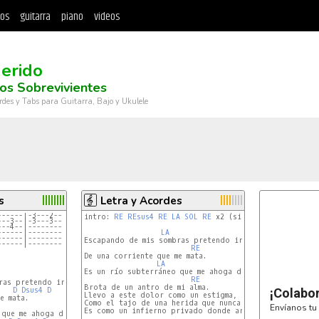
tos
guitarra
piano
videos
erido
os Sobrevivientes
rdes y Tabs para Guitarra, Bajo y Ukulele
s
Letra y Acordes
------|-3---2--|---------|--------|--------|-3---2--|
intro: 
RE
REsus4
RE
LA
SOL
RE
 x2 (sigue toda igual)

---3--|-3---3--|-7-7-8-7-|-5---5--|-3---3--|-3---3--|
---4--|--------|-7-7-7-7-|-6---6--|-4---4--|--------|
------|--------|---------|--------|--------|--------|
LA
SOL
------|--------|---------|--------|--------|--------|
Escapando de mis sombras pretendo ir remando en contra
------|--------|---------|--------|--------|--------|
RE
De una corriente que me mata.

LA
SOL
Es un río subterráneo que me ahoga de hace años,

G
RE
ras pretendo ir remando en contra,

Brota de un antro de mi alma.

D
Dsus4
D
¡Colabo
Llevo a este dolor como un estigma,

 mata.

Como el tajo de una herida que nunca cicatriza.

G
Envíanos tu 
Es como un infierno privado donde arden los llamados d
que me ahoga de hace años,
