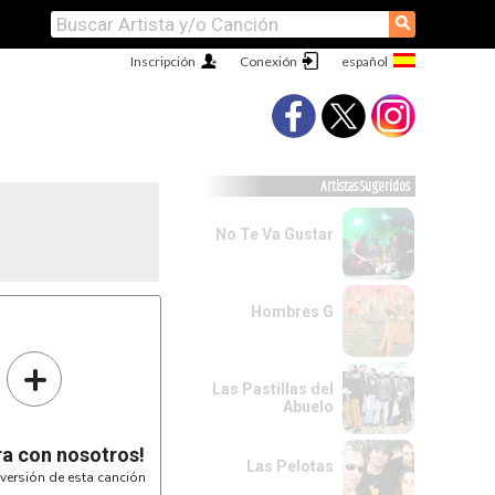
⚲
Inscripción
Conexión
Artistas Sugeridos
No Te Va Gustar
Hombres G
+
,

Las Pastillas del
Abuelo
ra con nosotros!
Las Pelotas
versión de esta canción
e mi
