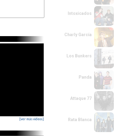
Intoxicados
Charly García
Los Bunkers
Panda
Attaque 77
[ver más videos]
Rata Blanca