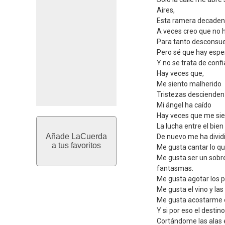
Aires,
Esta ramera decaden
A veces creo que no 
Para tanto desconsue
Pero sé que hay espe
Y no se trata de conf
Hay veces que,
Me siento malherido
Tristezas descienden
Mi ángel ha caído
Hay veces que me sie
La lucha entre el bien 
Añade LaCuerda
De nuevo me ha divid
a tus favoritos
Me gusta cantar lo qu
Me gusta ser un sobr
fantasmas.
Me gusta agotar los p
Me gusta el vino y las
Me gusta acostarme c
Y si por eso el destin
Cortándome las alas en