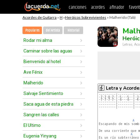
canciones
acordes
afinador
favori
Acordes de Guitarra
»
H
»
Heróicos Sobrevivientes
» Malherido (Tab)
Malh
Populares
del Artista
Historial
Heróic
Rodar mi alma
Letras, Aco
Caminar sobre las aguas
Bienvenido al hotel
Ave Fénix
Malherido
Letra y Acorde
Salvaje Sentimiento
---------|--------|--
-7-7-8-7-|-5---5--|-3
-7-7-7-7-|-6---6--|-4
---------|--------|--
Saca agua de esta piedra
---------|--------|--
---------|--------|--
Sangren las calles
A
Escapando de mis somb
El Ultimo
De una corriente que me
A
Eugenia Yinyang
Es un río subterráneo 