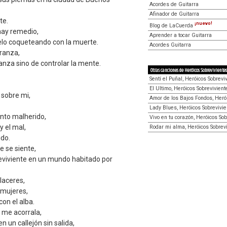
Acordes de Guitarra
Afinador de Guitarra
te.
¡nuevo!
Blog de LaCuerda
hay remedio,
Aprender a tocar Guitarra
lo coqueteando con la muerte.
Acordes Guitarra
ranza,
ianza sino de controlar la mente.
Otras canciones de Heróicos Sobrevivientes
Sentí el Puñal, Heróicos Sobrevi
El Ultimo, Heróicos Sobrevivient
 sobre mi,
Amor de los Bajos Fondos, Heró
Lady Blues, Heróicos Sobrevivi
nto malherido,
Vivo en tu corazón, Heróicos So
y el mal,
Rodar mi alma, Heróicos Sobrev
ido.
e se siente,
eviviente en un mundo habitado por
laceres,
 mujeres,
on el alba.
o me acorrala,
 un callejón sin salida,