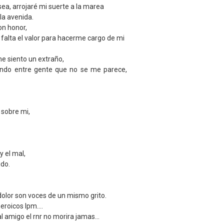
sea, arrojaré mi suerte a la marea
la avenida.
on honor,
falta el valor para hacerme cargo de mi
e siento un extraño,
ndo entre gente que no se me parece,
 sobre mi,
y el mal,
ido.
 dolor son voces de un mismo grito.
roicos lpm....
al amigo el rnr no morira jamas...