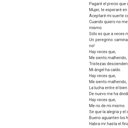
Pagaré el precio que 
Mujer, te esperaré en 
Aceptaré mi suerte c
Cuando quiero no me 
mismo.
Sólo es que a veces m
Un peregrino camina
no!
Hay veces que,
Me siento malherido,
Tristezas descienden
Mi ángel ha caído.
Hay veces que,
Me siento malherido,
La lucha entre el bien 
De nuevo me ha divid
Hay veces que,
Me rio de mi mismo.
Se que la alegria y el
Bueno aguanten los he
Habra rnr hasta el fin