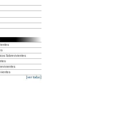
vientes
es
icos Sobrevivientes
entes
brevivientes
ivientes
[ver todas]