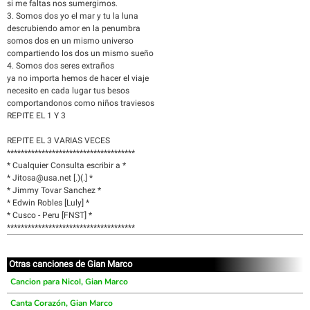
si me faltas nos sumergimos.
3. Somos dos yo el mar y tu la luna
descrubiendo amor en la penumbra
somos dos en un mismo universo
compartiendo los dos un mismo sueño
4. Somos dos seres extraños
ya no importa hemos de hacer el viaje
necesito en cada lugar tus besos
comportandonos como niños traviesos
REPITE EL 1 Y 3
REPITE EL 3 VARIAS VECES
*************************************
* Cualquier Consulta escribir a *
* Jitosa@usa.net [.)(.] *
* Jimmy Tovar Sanchez *
* Edwin Robles [Luly] *
* Cusco - Peru [FNST] *
*************************************
Otras canciones de Gian Marco
Cancion para Nicol, Gian Marco
Canta Corazón, Gian Marco