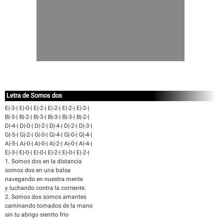
Letra de Somos dos
E|-3-| E|-0-| E|-2-| E|-2-| E|-2-| E|-2-|
B|-3-| B|-2-| B|-3-| B|-3-| B|-3-| B|-2-|
D|-4-| D|-0-| D|-2-| D|-4-| D|-2-| D|-3-|
G|-5-| G|-2-| G|-0-| G|-4-| G|-0-| G|-4-|
A|-5-| A|-0-| A|-0-| A|-2-| A|-0-| A|-4-|
E|-3-| E|-0-| E|-0-| E|-2-| E|-0-| E|-2-|
1. Somos dos en la distancia
somos dos en una balsa
navegando en nuestra mente
y luchando contra la corriente.
2. Somos dos somos amantes
caminando tomados de la mano
sin tu abrigo sientto frio