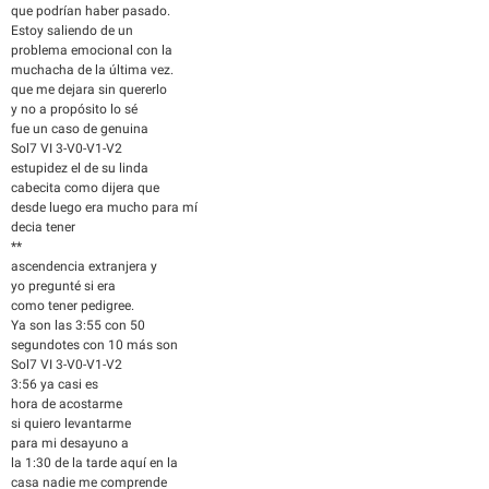
que podrían haber pasado.
Estoy saliendo de un
problema emocional con la
muchacha de la última vez.
que me dejara sin quererlo
y no a propósito lo sé
fue un caso de genuina
Sol7 VI 3-V0-V1-V2
estupidez el de su linda
cabecita como dijera que
desde luego era mucho para mí
decia tener
**
ascendencia extranjera y
yo pregunté si era
como tener pedigree.
Ya son las 3:55 con 50
segundotes con 10 más son
Sol7 VI 3-V0-V1-V2
3:56 ya casi es
hora de acostarme
si quiero levantarme
para mi desayuno a
la 1:30 de la tarde aquí en la
casa nadie me comprende