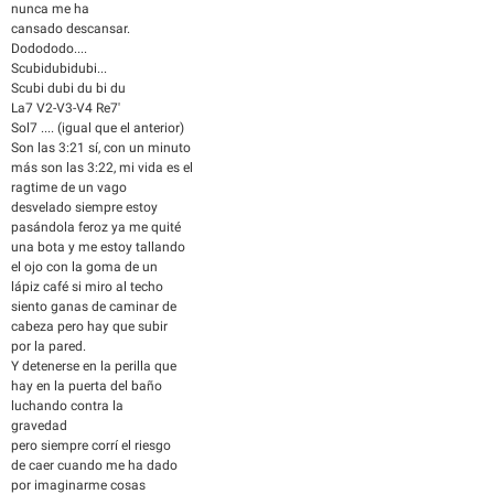
nunca me ha
cansado descansar.
Dodododo....
Scubidubidubi...
Scubi dubi du bi du
La7 V2-V3-V4 Re7'
Sol7 .... (igual que el anterior)
Son las 3:21 sí, con un minuto
más son las 3:22, mi vida es el
ragtime de un vago
desvelado siempre estoy
pasándola feroz ya me quité
una bota y me estoy tallando
el ojo con la goma de un
lápiz café si miro al techo
siento ganas de caminar de
cabeza pero hay que subir
por la pared.
Y detenerse en la perilla que
hay en la puerta del baño
luchando contra la
gravedad
pero siempre corrí el riesgo
de caer cuando me ha dado
por imaginarme cosas