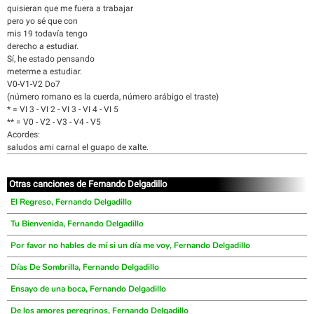
quisieran que me fuera a trabajar
pero yo sé que con
mis 19 todavía tengo
derecho a estudiar.
Sí, he estado pensando
meterme a estudiar.
V0-V1-V2 Do7
(número romano es la cuerda, número arábigo el traste)
* = VI 3 - VI 2 - VI 3 - VI 4 - VI 5
** = V0 - V2 - V3 - V4 - V5
Acordes:
saludos ami carnal el guapo de xalte.
Otras canciones de Fernando Delgadillo
El Regreso, Fernando Delgadillo
Tu Bienvenida, Fernando Delgadillo
Por favor no hables de mí si un día me voy, Fernando Delgadillo
Días De Sombrilla, Fernando Delgadillo
Ensayo de una boca, Fernando Delgadillo
De los amores peregrinos, Fernando Delgadillo