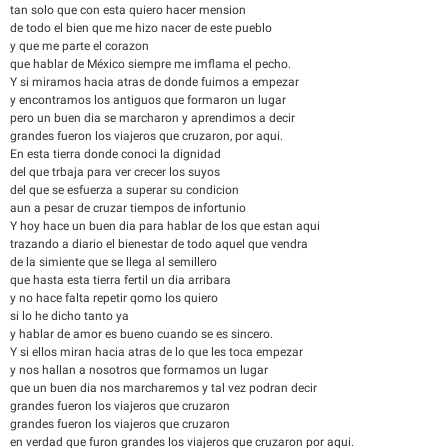
tan solo que con esta quiero hacer mension
de todo el bien que me hizo nacer de este pueblo
y que me parte el corazon
que hablar de México siempre me imflama el pecho.
Y si miramos hacia atras de donde fuimos a empezar
y encontramos los antiguos que formaron un lugar
pero un buen dia se marcharon y aprendimos a decir
grandes fueron los viajeros que cruzaron, por aqui.
En esta tierra donde conoci la dignidad
del que trbaja para ver crecer los suyos
del que se esfuerza a superar su condicion
aun a pesar de cruzar tiempos de infortunio
Y hoy hace un buen dia para hablar de los que estan aqui
trazando a diario el bienestar de todo aquel que vendra
de la simiente que se llega al semillero
que hasta esta tierra fertil un dia arribara
y no hace falta repetir qomo los quiero
si lo he dicho tanto ya
y hablar de amor es bueno cuando se es sincero.
Y si ellos miran hacia atras de lo que les toca empezar
y nos hallan a nosotros que formamos un lugar
que un buen dia nos marcharemos y tal vez podran decir
grandes fueron los viajeros que cruzaron
grandes fueron los viajeros que cruzaron
en verdad que furon grandes los viajeros que cruzaron por aqui.