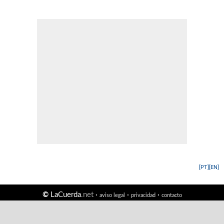
[PT]
[EN]
©
LaCuerda
.net
·
·
·
aviso legal
privacidad
contacto