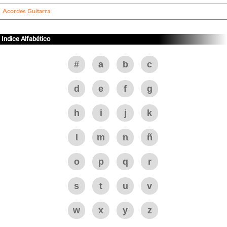
Acordes Guitarra
Indice Alfabético
#
a
b
c
d
e
f
g
h
i
j
k
l
m
n
ñ
o
p
q
r
s
t
u
v
w
x
y
z