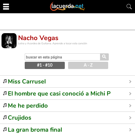
Nacho Vegas
Letra y Acordes de Guitarra. Aprende a tocar esta canción
⚲
#1 - #10
A - Z
Miss Carrusel
El hombre que casi conoció a Michi Panero
Me he perdido
Crujidos
La gran broma final