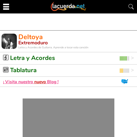
Deltoya
Extremoduro
Letra y Acordes de Guitarra. Aprende a tocar esta canción
Letra y Acordes
Tablatura
¡ Visita nuestro
nuevo
Blog !