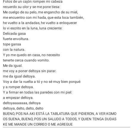
Fotos de un cajón rompen mi cabeza
recuerdo su olor y se me pone tiesa:
Me cuelgo de su pelo, me engancho de su miel,
me encuentro con mi hada, que esta loca también,
he vuelto a la andadas, he vuelto a enloquecer
lo vi escrito en la luna, luna creciente:
Delicada gasa
fuerte envoltura.
tope gansa
con la natura.
Y yo me quedo en casa, no necesito
tenerte cerca cuando vomito.
Me da igual.
me voy a poner deltoya sin parar.
me da igual deltoya.
Voy a dar la vuelta a tó y no sé muy bien porqué:
y a romper deltoya.
Y a firmar en todas las paredes con mi piel:
a empezar deltoya.
deltoyaaaaaaa, deltoya
deltoya, delto, delto, delto
BUENO, POS NA AKI ESTÁ LA TABLATURA QUE PIDIERON, A VER KOMO
OS SUENA, BUENO, POS UN SALUDO A TODOS, Y QUIEN TENGA DUDAS
KE ME MANDE UN CORREO O ME AGREGUE