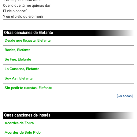
Y no te pido nada más
Que lo que tú me quieras dar
El cielo conocí
Y en el cielo quiero morir
Otras canciones de Elefante
Desde que llegaste, Elefante
Bonita, Elefante
Se Fue, Elefante
La Condena, Elefante
Soy Así, Elefante
Sin pedirte cuentas, Elefante
[ver todas]
Otras canciones de interés
Acordes de Zorra
Acordes de Sólo Pido