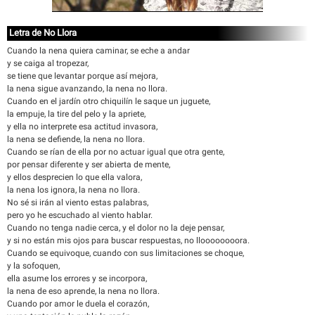
Letra de No Llora
Cuando la nena quiera caminar, se eche a andar
y se caiga al tropezar,
se tiene que levantar porque así mejora,
la nena sigue avanzando, la nena no llora.
Cuando en el jardín otro chiquilín le saque un juguete,
la empuje, la tire del pelo y la apriete,
y ella no interprete esa actitud invasora,
la nena se defiende, la nena no llora.
Cuando se rían de ella por no actuar igual que otra gente,
por pensar diferente y ser abierta de mente,
y ellos desprecien lo que ella valora,
la nena los ignora, la nena no llora.
No sé si irán al viento estas palabras,
pero yo he escuchado al viento hablar.
Cuando no tenga nadie cerca, y el dolor no la deje pensar,
y si no están mis ojos para buscar respuestas, no lloooooooora.
Cuando se equivoque, cuando con sus limitaciones se choque,
y la sofoquen,
ella asume los errores y se incorpora,
la nena de eso aprende, la nena no llora.
Cuando por amor le duela el corazón,