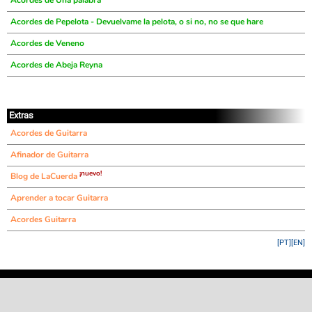
Acordes de Una palabra
Acordes de Pepelota - Devuelvame la pelota, o si no, no se que hare
Acordes de Veneno
Acordes de Abeja Reyna
Extras
Acordes de Guitarra
Afinador de Guitarra
¡nuevo!
Blog de LaCuerda
Aprender a tocar Guitarra
Acordes Guitarra
[PT]
[EN]
©
LaCuerda
.net
·
·
·
aviso legal
privacidad
contacto