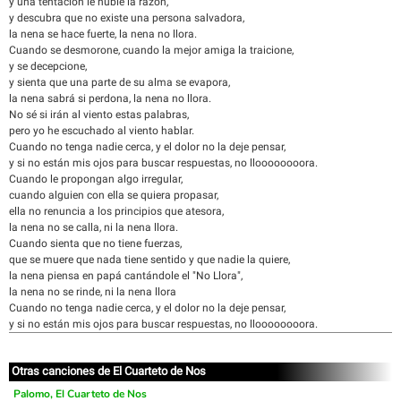
y una tentación le nuble la razón,
y descubra que no existe una persona salvadora,
la nena se hace fuerte, la nena no llora.
Cuando se desmorone, cuando la mejor amiga la traicione,
y se decepcione,
y sienta que una parte de su alma se evapora,
la nena sabrá si perdona, la nena no llora.
No sé si irán al viento estas palabras,
pero yo he escuchado al viento hablar.
Cuando no tenga nadie cerca, y el dolor no la deje pensar,
y si no están mis ojos para buscar respuestas, no lloooooooora.
Cuando le propongan algo irregular,
cuando alguien con ella se quiera propasar,
ella no renuncia a los principios que atesora,
la nena no se calla, ni la nena llora.
Cuando sienta que no tiene fuerzas,
que se muere que nada tiene sentido y que nadie la quiere,
la nena piensa en papá cantándole el "No Llora",
la nena no se rinde, ni la nena llora
Cuando no tenga nadie cerca, y el dolor no la deje pensar,
y si no están mis ojos para buscar respuestas, no lloooooooora.
Otras canciones de El Cuarteto de Nos
Palomo, El Cuarteto de Nos