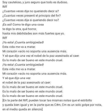
Soy cauteloso, y juro seguro que todo es dudoso.
Riff
¿Cuantas veces dije no queriendo decir si?
¿Cuantas veces presentí el principio del fin?
¿Cuantas veces dije si queriendo decir no?
¡Es así! Como te digo una cosa
te digo la otra, qué horror,
hasta mis debilidades son más fuertes que yo.
Riff
¡Ya esta! ¡Cuanta ambigüedad!
Esta vida me va a matar.
Mi corazón vacío no soporta una ausencia más.
Y sé que dijo una vez el nobel de la paz asesinado al caer:
Es lo malo de ser bueno en este mundo cruel.
¡Ya esta! ¡Cuanta ambigüedad!
Esta vida me va a matar.
Mi corazón vacío no soporta una ausencia más.
Y sé que dijo una vez
el nobel de la paz asesinado al caer:
Es lo malo de ser bueno en este mundo cruel.
Es lo malo de ser bueno en este mundo cruel.
Es lo malo de ser bueno en este mundo cruel.
[En la parte del Riff, pueden tocar las mismas notas que el estribillo
y queda bien igual y en la parte que es C#m, Cm es un solo golpe por nota,
en el medio queda en silencio]