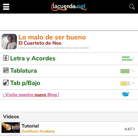
Lo malo de ser bueno
El Cuarteto de Nos
Letra y Acordes de Guitarra. Aprende a tocar esta canción
Letra y Acordes
Tablatura
Tab p/Bajo
¡ Visita nuestro
nuevo
Blog !
Videos
Tutorial
4:47
DuoMusic Academy