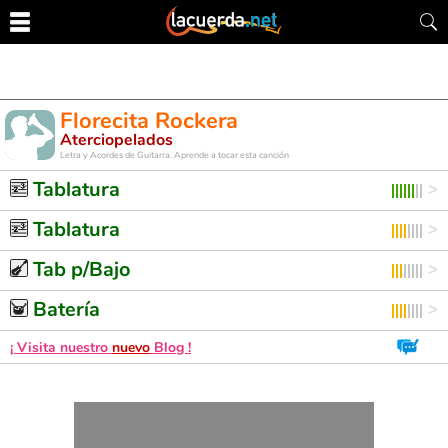
Florecita Rockera
Aterciopelados
Letra y Acordes de Guitarra. Aprende a tocar esta canción
Tablatura
Tablatura
Tab p/Bajo
Batería
¡ Visita nuestro
nuevo
Blog !