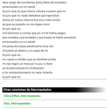
sera cargo de conciencia estoy llena de morados
amacizados yo no resisti
te juro que no que nunca volvera a pasar que no
te juro que no nada teendras que reprochar
dame un nuevo chance fue una mala noche
se que ya pasado no me dejes morir
te juro que no...
me llamaron a contar que yo a ti te habia pegao
que andaba cual poseida y que hasta te habia arrastrao
amacizados yo no resisti
me pase de copas perdoname otra vez
me patio el sereno y no supe de mi
te juro que no...
no vayas a olvidar que yo tambien probe
mi ojo negro un mes por tu pu~o lleve
ya te demostrare mi civilizacion
y mi comportamiento no sera violento
te juro que no.
Otras canciones de Aterciopelados
Chica Dificil, Aterciopelados
Días, Aterciopelados