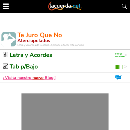
Te Juro Que No
Aterciopelados
Letra y Acordes de Guitarra. Aprende a tocar esta canción
Letra y Acordes
Tab p/Bajo
¡ Visita nuestro
nuevo
Blog !