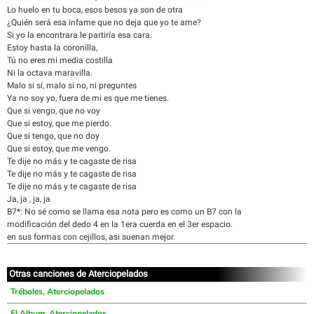
Lo huelo en tu boca, esos besos ya son de otra
¿Quién será esa infame que no deja que yo te ame?
Si yo la encontrara le partiría esa cara.
Estoy hasta la coronilla,
Tú no eres mi media costilla
Ni la octava maravilla.
Malo si sí, malo si no, ni preguntes
Ya no soy yo, fuera de mi es que me tienes.
Que si vengo, que no voy
Que si estoy, que me pierdo.
Que si tengo, que no doy
Que si estoy, que me vengo.
Te dije no más y te cagaste de risa
Te dije no más y te cagaste de risa
Te dije no más y te cagaste de risa
Ja, ja , ja, ja
B7*: No sé como se llama esa nota pero es como un B7 con la
modificación del dedo 4 en la 1era cuerda en el 3er espacio.
en sus formas con cejillos, asi suenan mejor.
Otras canciones de Aterciopelados
Tréboles, Aterciopelados
El Album, Aterciopelados