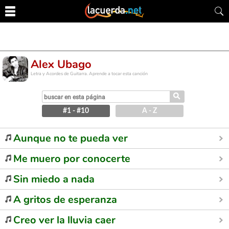
Alex Ubago
Letra y Acordes de Guitarra. Aprende a tocar esta canción
⚲
#1 - #10
A - Z
Aunque no te pueda ver
Me muero por conocerte
Sin miedo a nada
A gritos de esperanza
Creo ver la lluvia caer