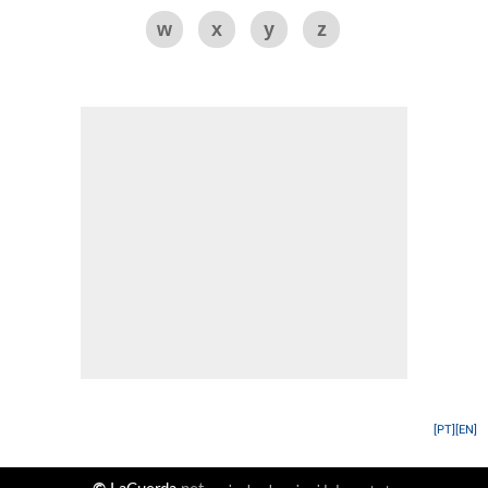
w
x
y
z
[PT]
[EN]