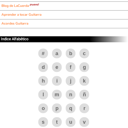
¡nuevo!
Blog de LaCuerda
Aprender a tocar Guitarra
Acordes Guitarra
Indice Alfabético
#
a
b
c
d
e
f
g
h
i
j
k
l
m
n
ñ
o
p
q
r
s
t
u
v