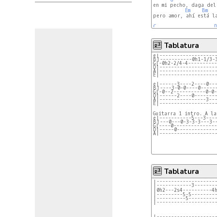
en mi pecho, daga del
Em
Bm
pero amor, ahí está la
C
D
Tablatura
e|-------------------
B|-----------0h1-1/3-
G|-0h2-2/4-4---------
D|-------------------
A|-------------------
E|-------------------
e|------3----2----0--
B|----3-0-0----0-----
G|-0--2-----------0-0
D|------2----0-------
A|----------------3--
E|-------------------
e|-----------5---3---
B|---0---0-3-3-3---3-
G|----0--------------
D|-----0-------------
A|-------------------
Tablatura
|--------------------
|------------3-------
|---------5-5--------
|----------5---------
|--------------------
|--------------------