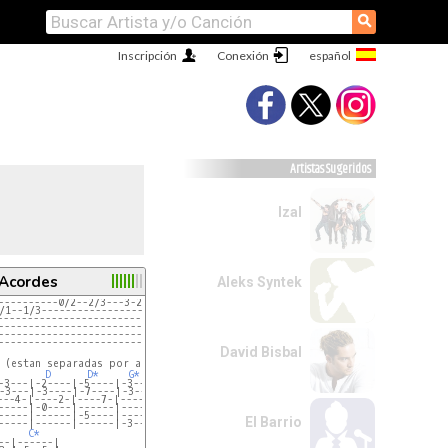
⚲
Inscripción
Conexión
Artistas Sugeridos
Izal
 Acordes
Aleks Syntek
----------0/2--2/3---3-2----------------------
/1--1/3--------------------3--3/5--5----------
----------------------------------------------
----------------------------------------------
----------------------------------------------
----------------------------------------------
David Bisbal
 (estan separadas por acordes)

D
D*
G*
D
G*
-3---|-2----|-5----|-3----|-2----|-3-------3-|
-3---|-3----|-7----|-3----|-3----|-3-------3-|
---4-|----2-|----7-|----4-|----2-|----4------|
-----|-0----|------|------|-0----|-----------|
-----|------|-5----|------|------|-----------|
El Barrio
-----|------|------|-3----|------|-3-----3---|
C*
--|------|