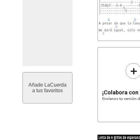
|----------------3---
|------------5-------
|-------------5------
|--------------------
G
D
A pesar de que la luna
G
me dará igual, solo ve
C
+
Añade LaCuerda
a tus favoritos
¡Colabora con
Envíanos tu versión d
Letra de A gritos de esperan