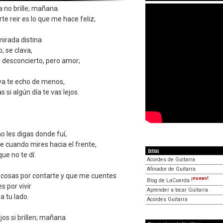
a no brille; mañana.
rte reir es lo que me hace feliz;
mirada distina
; se clava,
 desconcierto, pero amor;
 ya te echo de menos,
 si algún día te vas lejos.
o les digas donde fuí,
e cuando mires hacia el frente,
Extras
ue no te dí.
Acordes de Guitarra
Afinador de Guitarra
cosas por contarte y que me cuentes
¡nuevo!
Blog de LaCuerda
s por vivir
Aprender a tocar Guitarra
 a tu lado.
Acordes Guitarra
jos si brillen; mañana