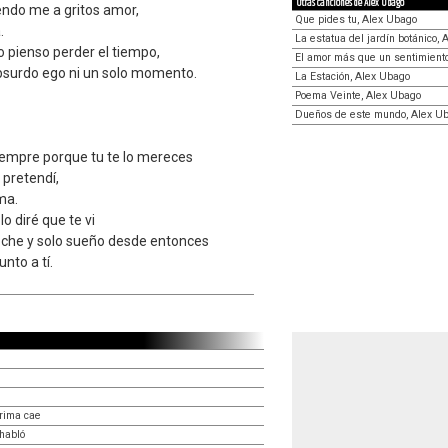
Otras canciones de Alex Ubago
iendo me a gritos amor,
Que pides tu, Alex Ubago
.
La estatua del jardín botánico,
 pienso perder el tiempo,
El amor más que un sentimient
bsurdo ego ni un solo momento.
La Estación, Alex Ubago
Poema Veinte, Alex Ubago
Dueños de este mundo, Alex U
 siempre porque tu te lo mereces
 pretendí,
ma.
lo diré que te vi
che y solo sueño desde entonces
nto a tí.
rima cae
habló