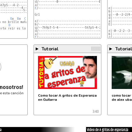
d/----------0-----------------------0------------------
-----------------3-------------3---1-------3---------|
-------------4-------------0---0---2---4---4-----2---|
E
/-----------------------------------------------------
e|-----------
--------------5------------2-----------5---------3---|
b|-----------
-----------------------------------------------------|
Gr1

g|--0--2-2/4-
d|-----------
Em
Bm
C
e/-----------------------------------------------------
a|-----------
 no brille mañana,

b/-----------------------------------------------------
E|-----------
D
Em
Bm
g/--7h9p7-5-4---------------5h7p5-4-2--------------0---
rte reir es lo que me hace feliz,

d/-----------------------------------------------------
e|-0--2-2--3-
b|-----------
E
/-----------------------------------------------------
g|-----------
d|--
Tutorial
Tutoria
►
►
HD
 nosotros!
e esta canción
Como tocar A gritos de Esperanza
como tocar 
en Guitarra
de alex ub
3:40
za
Video de A gritos de esperanza