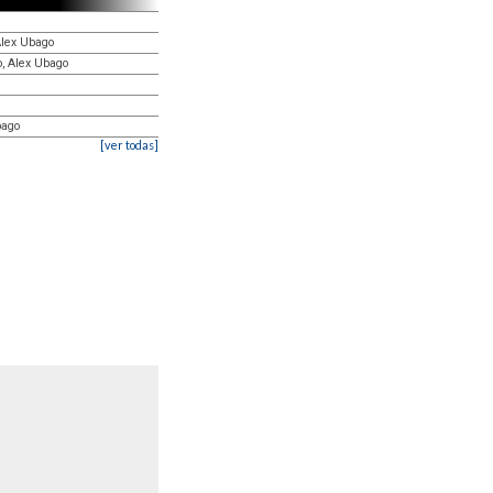
 Alex Ubago
o, Alex Ubago
bago
[ver todas]