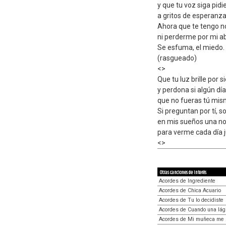
y que tu voz siga pid
a gritos de esperanza
Ahora que te tengo no
ni perderme por mi a
Se esfuma, el miedo.
(rasgueado)
<
>
Que tu luz brille por
y perdona si algún día
que no fueras tú mis
Si preguntan por tí, so
en mis sueños una no
para verme cada día ju
<
>
Otras canciones de interés
Acordes de Ingrediente
Acordes de Chica Acuario
Acordes de Tu lo decidiste
Acordes de Cuando una lág
Acordes de Mi muñeca me 