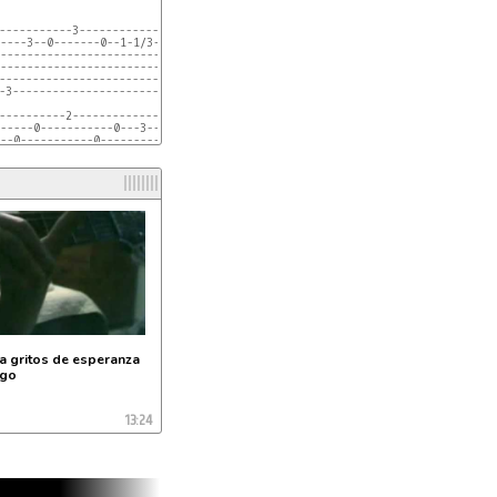
----2--------4--------2-------------

------------------------------------

-----------3-----------------2--------

----3--0-------0--1-1/3------------3--

--------------------------------2-----

--------------------------0-----------

---------------------------------

--------------------------------------

---------------------------------

-3------------------------------------

2---4---2---0--------------------

----------------4---4--5--2------

----------2------------------0-0------

-----0-----------0---3--3-------------

---------------------------------

--0-----------0-----------------------

l
a gritos de esperanza
ago
13:24