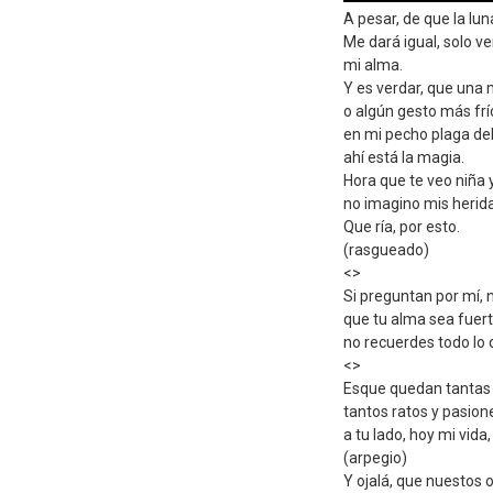
A pesar, de que la lun
Me dará igual, solo ve
mi alma.
Y es verdar, que una 
o algún gesto más frío
en mi pecho plaga del
ahí está la magia.
Hora que te veo niña
no imagino mis heridas
Que ría, por esto.
(rasgueado)
<
>
Si preguntan por mí, n
que tu alma sea fuert
no recuerdes todo lo q
<
>
Esque quedan tantas 
tantos ratos y pasione
a tu lado, hoy mi vida,
(arpegio)
Y ojalá, que nuestos o