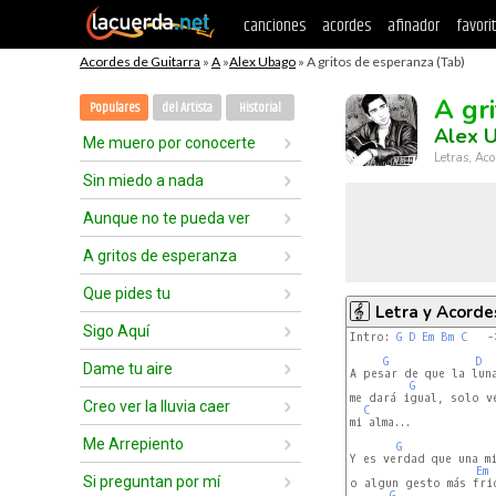
canciones
acordes
afinador
favori
Acordes de Guitarra
»
A
»
Alex Ubago
» A gritos de esperanza (Tab)
A gr
Populares
del Artista
Historial
Alex 
Me muero por conocerte
Letras, Aco
Sin miedo a nada
Aunque no te pueda ver
A gritos de esperanza
Que pides tu
Letra y Acorde
Sigo Aquí
Intro: 
G
D
Em
Bm
C
   -
G
D
Dame tu aire
A pesar de que la luna
G
me dará igual, solo ve
Creo ver la lluvia caer
C
mi alma... 

Me Arrepiento
G
Y es verdad que una mi
Em
Si preguntan por mí
o algun gesto más frio
G