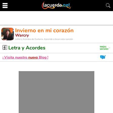
Invierno en mi corazón
Warcry
Letra y Acordes de Guitarra. Aprende a tocar esta canción
Letra y Acordes
¡ Visita nuestro
nuevo
Blog !