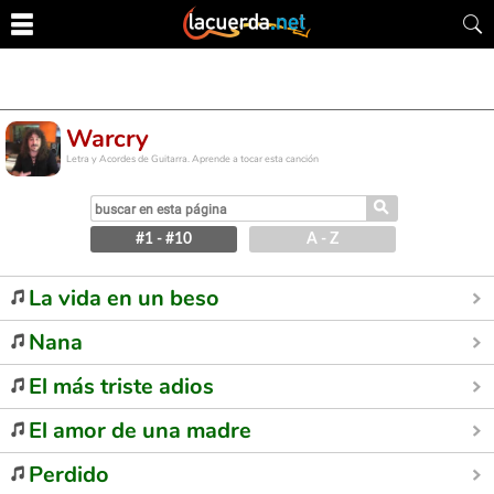
Warcry
Letra y Acordes de Guitarra. Aprende a tocar esta canción
⚲
#1 - #10
A - Z
La vida en un beso
Nana
El más triste adios
El amor de una madre
Perdido