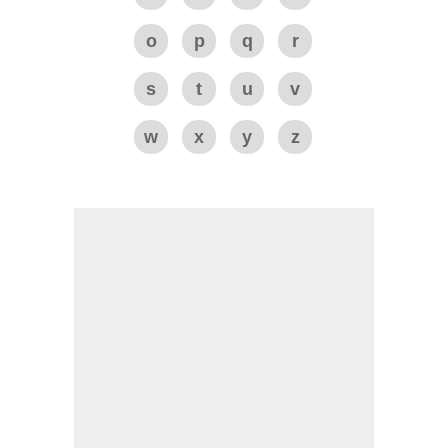
o
p
q
r
s
t
u
v
w
x
y
z