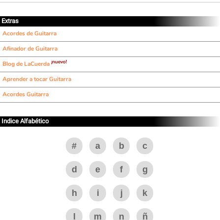
Extras
Acordes de Guitarra
Afinador de Guitarra
¡nuevo!
Blog de LaCuerda
Aprender a tocar Guitarra
Acordes Guitarra
Indice Alfabético
#
a
b
c
d
e
f
g
h
i
j
k
l
m
n
ñ