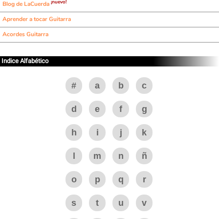
¡nuevo!
Blog de LaCuerda
Aprender a tocar Guitarra
Acordes Guitarra
Indice Alfabético
#
a
b
c
d
e
f
g
h
i
j
k
l
m
n
ñ
o
p
q
r
s
t
u
v