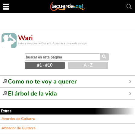
Wari
Letra y Acordes de Guitarra. Aprende a tocar esta canción
⚲
#1 - #10
A - Z
Como no te voy a querer
El árbol de la vida
Extras
Acordes de Guitarra
Afinador de Guitarra