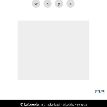
w
x
y
z
[PT]
[EN]
©
LaCuerda
.net
·
·
·
aviso legal
privacidad
contacto