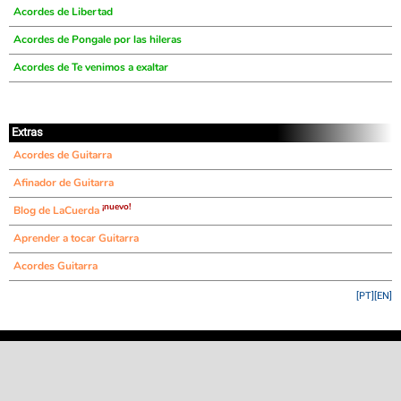
Acordes de Libertad
Acordes de Pongale por las hileras
Acordes de Te venimos a exaltar
Extras
Acordes de Guitarra
Afinador de Guitarra
¡nuevo!
Blog de LaCuerda
Aprender a tocar Guitarra
Acordes Guitarra
[PT]
[EN]
©
LaCuerda
.net
·
·
·
aviso legal
privacidad
contacto